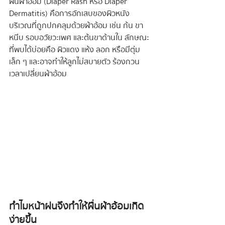
ผื่นผ้าอ้อม (Diaper Rash หรือ Diaper 
Dermatitis) คือการอักเสบของผิวหนัง
บริเวณที่ถูกปกคลุมด้วยผ้าอ้อม เช่น ก้น ขา
หนีบ รอบอวัยวะเพศ และต้นขาด้านใน ลักษณะ
ที่พบได้บ่อยคือ ผิวแดง แห้ง ลอก หรือมีตุ่ม
เล็ก ๆ และอาจทำให้ลูกไม่สบายตัว ร้องกวน
เวลาเปลี่ยนผ้าอ้อม
ทำไมหน้าฝนจึงทำให้ผื่นผ้าอ้อมเกิด
ง่ายขึ้น