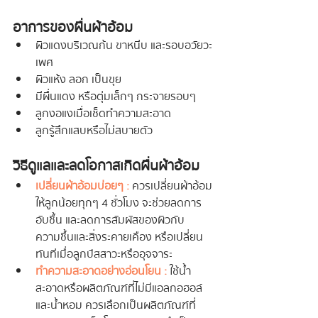
อาการของผื่นผ้าอ้อม
ผิวแดงบริเวณก้น ขาหนีบ และรอบอวัยวะ
เพศ
ผิวแห้ง ลอก เป็นขุย
มีผื่นแดง หรือตุ่มเล็กๆ กระจายรอบๆ
ลูกงอแงเมื่อเช็ดทำความสะอาด
ลูกรู้สึกแสบหรือไม่สบายตัว
วิธีดูแลและลดโอกาสเกิดผื่นผ้าอ้อม
เปลี่ยนผ้าอ้อมบ่อยๆ :
 ควรเปลี่ยนผ้าอ้อม
ให้ลูกน้อยทุกๆ 4 ชั่วโมง จะช่วยลดการ
อับชื้น และลดการสัมผัสของผิวกับ
ความชื้นและสิ่งระคายเคือง หรือเปลี่ยน
ทันทีเมื่อลูกปัสสาวะหรืออุจจาระ
 ทำความสะอาดอย่างอ่อนโยน  :
ใช้น้ำ
สะอาดหรือผลิตภัณฑ์ที่ไม่มีแอลกอฮอล์
และน้ำหอม ควรเลือกเป็นผลิตภัณฑ์ที่