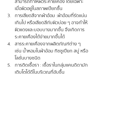
สามารถทำให้ผิวระคายเคือง โดยเฉพาะ
เมื่อผิวอยู่ในสภาพเปียกชื้น
การเสียดสีจากผ้าอ้อม : ผ้าอ้อมที่รัดแน่น
เกินไป หรือเสียดสีกับผิวบ่อย ๆ อาจทำให้
ผิวแดงและบอบบางมากขึ้น จึงเกิดการ
ระคายเคืองได้ง่ายมากขึ้นได้
สารระคายเคืองจากผลิตภัณฑ์ต่าง ๆ 
เช่น น้ำหอมในผ้าอ้อม ทิชชูเปียก สบู่ หรือ
โลชั่นบางชนิด
การติดเชื้อรา : เชื้อราในกลุ่มแคนดิดามัก
เติบโตได้ดีในบริเวณที่อับชื้น