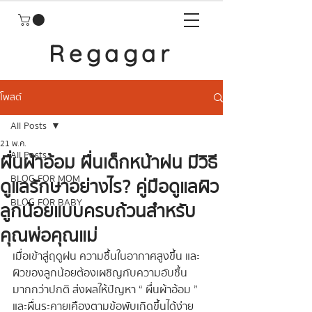
Regagar
โพสต์
All Posts
21 พ.ค.
All Posts
ผื่นผ้าอ้อม ผื่นเด็กหน้าฝน มีวิธี
BLOG FOR MOM
ดูแลรักษาอย่างไร? คู่มือดูแลผิว
BLOG FOR BABY
ลูกน้อยแบบครบถ้วนสำหรับ
คุณพ่อคุณแม่
เมื่อเข้าสู่ฤดูฝน ความชื้นในอากาศสูงขึ้น และ
ผิวของลูกน้อยต้องเผชิญกับความอับชื้น
มากกว่าปกติ ส่งผลให้ปัญหา “ ผื่นผ้าอ้อม ” 
และผื่นระคายเคืองตามข้อพับเกิดขึ้นได้ง่าย 