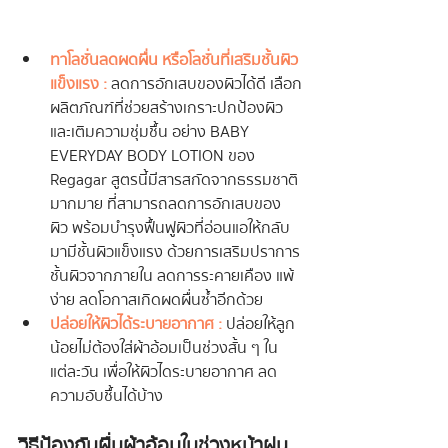
ทาโลชั่นลดผดผื่น หรือโลชั่นที่เสริมชั้นผิว
แข็งแรง :
 ลดการอักเสบของผิวได้ดี 
เลือก
ผลิตภัณฑ์ที่ช่วยสร้างเกราะปกป้องผิว
และเติมความชุ่มชื้น อย่าง BABY 
EVERYDAY BODY LOTION ของ 
Regagar สูตรนี้มีสารสกัดจากธรรมชาติ
มากมาย ที่สามารถลดการอักเสบของ
ผิว พร้อมบำรุงฟื้นฟูผิวที่อ่อนแอให้กลับ
มามีชั้นผิวแข็งแรง ด้วยการเสริมปราการ
ชั้นผิวจากภายใน ลดการระคายเคือง แพ้
ง่าย ลดโอกาสเกิดผดผื่นซ้ำอีกด้วย
ปล่อยให้ผิวได้ระบายอากาศ  :
 ปล่อยให้ลูก
น้อยไม่ต้องใส่ผ้าอ้อมเป็นช่วงสั้น ๆ ใน
แต่ละวัน เพื่อให้ผิวไดระบายอากาศ ลด
ความอับชื้นได้บ้าง
วิธีป้องกันผื่นผ้าอ้อมในช่วงหน้าฝน