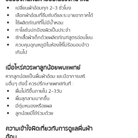
เปลี่ยนผ้าอ้อมทุก 2–3 ชั่วโมง
เลือกผ้าอ้อมที่ซึมซับดีและระบายอากาศได้
ใช้ผลิตภัณฑ์ที่ไม่มีน้ำหอม
ทาโลชั่นปกป้องผิวเป็นประจำ
ซักเสื้อผ้าเด็กด้วยผลิตภัณฑ์สูตรอ่อนโยน
ควบคุมอุณหภูมิในห้องให้ไม่ร้อนอบอ้าว
เกินไป
เมื่อไหร่ควรพาลูกน้อยพบแพทย์
หากลูกน้อยเป็นผื่นผ้าอ้อม และมีอาการเสริ
มอื่นๆ ดังนี้ ควรปรึกษาแพทย์ทันที :
ผื่นไม่ดีขึ้นภายใน 2–3 วัน
ผื่นลุกลามมากขึ้น
มีตุ่มหนองหรือแผล
ลูกน้อยมีไข้ร่วมด้วย
ความเข้าใจผิดเกี่ยวกับการดูแลผื่นผ้า
อ้อม