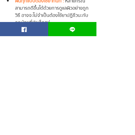
ผื่นทุกแบบต้องใช้ยาทันที :
 หลายกรณี
สามารถดีขึ้นได้ด้วยการดูแลผิวอย่างถูก
วิธี อาจจะไม่จำเป็นต้องใช้ยาปฏิชีวนะกับ
ลูกน้อยที่ยังเล็กอยู่
FAQ : คำถามที่พบบ่อยเกี่ยวกับผื่น
ผ้าอ้อม
Q : ผื่นผ้าอ้อมใช้เวลากี่วันถึงจะดีขึ้น?
A : หากดูแลอย่างเหมาะสม อาการมักดีขึ้น
ภายใน 2–3 วัน
Q : ใช้ทิชชูเปียกได้ไหม?
A : ใช้ได้ หากเป็นสูตรอ่อนโยน ปราศจาก
แอลกอฮอล์และน้ำหอม
Q : ควรทาครีมทุกครั้งที่เปลี่ยนผ้าอ้อมหรือ
ไม่?
A : หากลูกมีผิวบอบบางหรือมีแนวโน้มเกิดผื่น
ง่าย การทาเป็นประจำสามารถช่วยปกป้องผิว