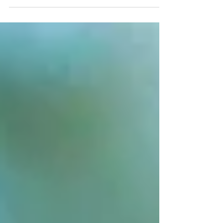
การเลือกผลิตภัณฑ์ทำความสะอาดจึงเป็นเรื่องสำคัญ
คุณพ่อคุณแม่หลายคนจึงหันมาสนใจ " ออยล์อาบน้ำ
เด็ก " มากขึ้น เนื่องจากช่วยทำความสะอาดผิวแล้ว ยัง
มาพร้อมกับการคงความชุ่มชื้นไว้ได้ดีกว่าสบู่ทั่วไปอีก
ด้วย หากกำลังมองหาสบู่อาบน้ำเด็กที่อ่อนโยนต่อผิว
บทความนี้ได้รวบรวม 5 ออยล์อาบน้ำเด็กยอดนิยมที่ได้
รับความนิยมจากคุณพ่อคุณแม่และเหมาะสำหรับเด็ก
ผิวแห้ง แพ้ง่าย ทำไมเด็กผิวแห้ง แพ้ง่าย ควรเ