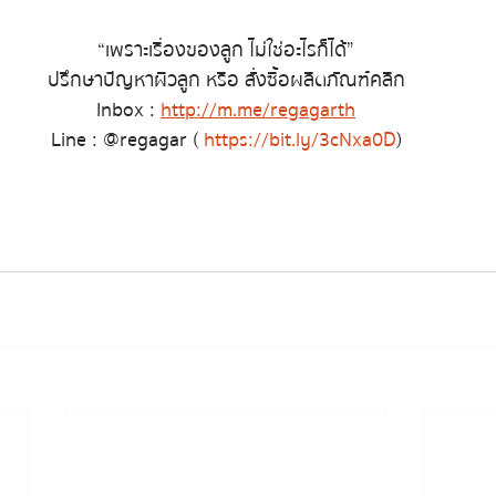
“เพราะเรื่องของลูก ไม่ใช่อะไรก็ได้”
ปรึกษาปัญหาผิวลูก หรือ สั่งซื้อผลิตภัณฑ์คลิก
Inbox : 
http://m.me/regagarth
Line : @regagar ( 
https://bit.ly/3cNxa0D
 )