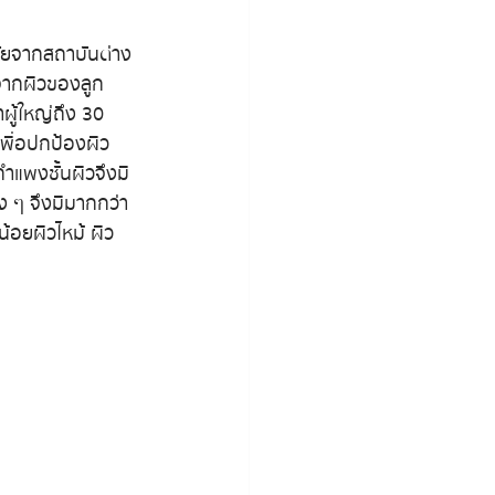
จัยจากสถาบันต่าง
จากผิวของลูก
ผู้ใหญ่ถึง 30 
เพื่อปกป้องผิว
ำแพงชั้นผิวจึงมี
 ๆ จึงมีมากกว่า
น้อยผิวไหม้ ผิว