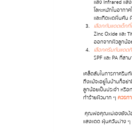
แสง Infrared แสงห
โลหะหนักในอากาศไม่
และเกิดผดผื่นคัน ผื
เลือกกันแดดเด็กที
Zinc Oxide และ Ti
ออกจากผิวลูกน้อยไ
เลือกครีมกันแดดท
SPF และ PA ที่สาม
เคล็ดลับในการทาครีมกัน
ถึงแม้จะอยู่ในบ้านก็อย
ลูกน้อยเป็นประจำ หรือท
ทำร้ายผิวมาก ๆ 
ควรทาก
 คุณพ่อคุณแม่เองยังต้องปกป้องผิวตัวเองด้วยการทาครีมกันแดดทุกวัน ก็อย่าลืมปกป้องผิวลูกน้อยจาก
แสงแดด ฝุ่นควันต่าง ๆ 