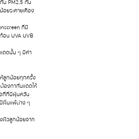
 กัน PM2.5 กัน
กน้อยระคายเคือง 
screen ที่มี 
สะท้อน UVA UVB 
นแดดนั้น ๆ มีค่า 
้ลูกน้อยทุกครั้ง 
้นต้องทากันแดดให้
ที่มีฝุ่นควัน
มีผื่นแพ้ต่าง ๆ 