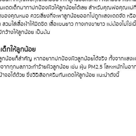
ันแดดเด็กมาทาปกป้องผิวให้ลูกน้อยได้เลย สำหรับคุณพ่อคุณแม่ที่มี
ำของคุณหมอ ควรเลี่ยงที่จะพาลูกน้อยออกไปถูกแสงแดดจัด หรือ
่น สวมใส่เสื้อผ้าให้มิดชิด เสื้อแขนยาว กางเกงขายาว แต่ต้องไม่ใช่เนื
กว้างให้ลูกน้อย เป็นต้น
เด็กให้ลูกน้อย
ลูกน้อยก็สำคัญ หากอยากปกป้องผิวลูกน้อยได้จริง ทั้งจากแสงแ
จากทุกมลภาวะทำร้ายผิวลูกน้อย เช่น ฝุ่น PM2.5 โลหะหนักในอ
อได้ด้วย ซึ่งวิธีเลือกครีมกันแดดให้ลูกน้อย แนะนำดังนี้