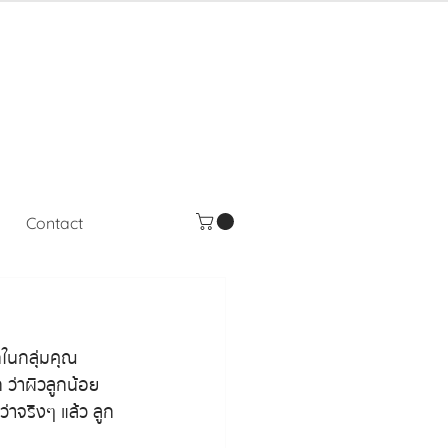
Contact
กในกลุ่มคุณ
 ว่าผิวลูกน้อย
่าจริงๆ แล้ว ลูก