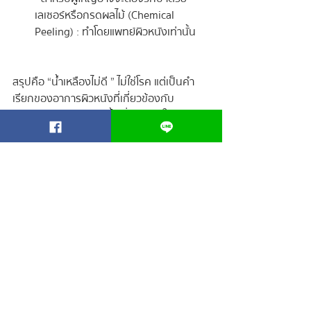
เลเซอร์หรือกรดผลไม้ (Chemical 
Peeling) : ทำโดยแพทย์ผิวหนังเท่านั้น
สรุปคือ “ น้ำเหลืองไม่ดี ” ไม่ใช่โรค แต่เป็นคำ
เรียกของอาการผิวหนังที่เกี่ยวข้องกับ
ภูมิคุ้มกันหรือการติดเชื้อ ซึ่งอาจทำให้เกิดขา
ลายจากแผลเรื้อรังได้ หากคุณพ่อคุณแม่ หรือ
ลูกน้อยกำลังเจอกับปัญหานี้ ควรเริ่มจากการ
พบแพทย์เพื่อตรวจหาสาเหตุ พร้อมดูแล
สุขภาพผิวอย่างสม่ำเสมอ และปรับพฤติกรรม
ให้เหมาะสม รับรองว่าผิวเรียบเนียนจะกลับคืน
มาได้แน่นอน
“เพราะเรื่องของลูก ไม่ใช่อะไรก็ได้”
ปรึกษาปัญหาผิวลูก หรือ สั่งซื้อผลิตภัณฑ์