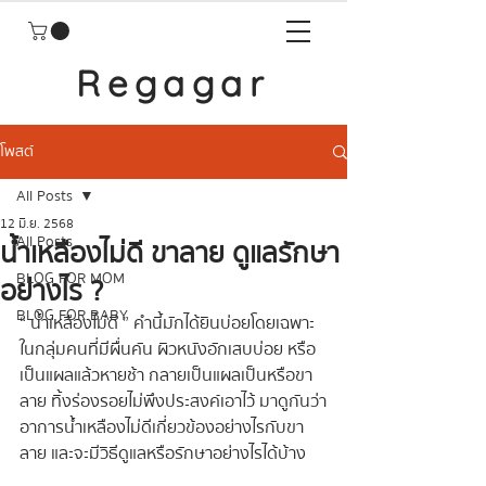
Regagar
โพสต์
All Posts
12 มิ.ย. 2568
All Posts
น้ำเหลืองไม่ดี ขาลาย ดูแลรักษา
BLOG FOR MOM
อย่างไร ?
BLOG FOR BABY
“ น้ำเหลืองไม่ดี ” คำนี้มักได้ยินบ่อยโดยเฉพาะ
ในกลุ่มคนที่มีผื่นคัน ผิวหนังอักเสบบ่อย หรือ
เป็นแผลแล้วหายช้า กลายเป็นแผลเป็นหรือขา
ลาย ทิ้งร่องรอยไม่พึงประสงค์เอาไว้ มาดูกันว่า
อาการน้ำเหลืองไม่ดีเกี่ยวข้องอย่างไรกับขา
ลาย และจะมีวิธีดูแลหรือรักษาอย่างไรได้บ้าง