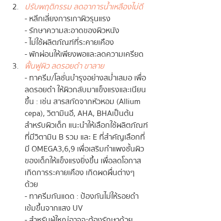
ปรับพฤติกรรม ลดอาการน้ำเหลืองไม่ดี
- หลีกเลี่ยงการเกาผิวรุนแรง
- รักษาความสะอาดของผิวหนัง
- ไม่ใช้ผลิตภัณฑ์ที่ระคายเคือง
- พักผ่อนให้เพียงพอและลดความเครียด
ฟื้นฟูผิว ลดรอยดำ ขาลาย
- ทาครีม/โลชั่นบำรุงอย่างสม่ำเสมอ เพื่อ
ลดรอยดำ ให้ผิวกลับมาแข็งแรงและเนียน
ขึ้น : เช่น สารสกัดจากหัวหอม (Allium 
cepa), วิตามินอี, AHA, BHA เป็นต้น 
สำหรับผิวเด็ก แนะนำให้เลือกใช้ผลิตภัณฑ์
ที่มีวิตามิน B รวม และ E ที่สำคัญเลือกที่
มี OMEGA3,6,9 เพื่อเสริมกำแพงชั้นผิว
ของเด็กให้แข็งแรงยิ่งขึ้น เพื่อลดโอกาส
เกิดการระคายเคือง เกิดผดผื่นต่างๆ 
ด้วย
- ทาครีมกันแดด : ป้องกันไม่ให้รอยดำ
เข้มขึ้นจากแสง UV
- สำหรับผู้ใหญ่อาจจะต้องรักษาด้วย