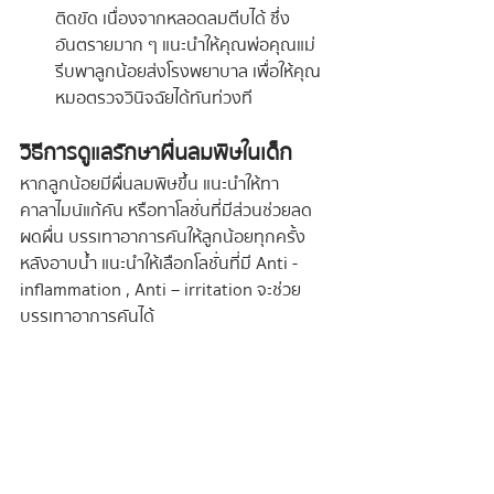
ติดขัด เนื่องจากหลอดลมตีบได้ ซึ่ง
อันตรายมาก ๆ แนะนำให้คุณพ่อคุณแม่
รีบพาลูกน้อยส่งโรงพยาบาล เพื่อให้คุณ
หมอตรวจวินิจฉัยได้ทันท่วงที
วิธีการดูแลรักษาผื่นลมพิษในเด็ก
หากลูกน้อยมีผื่นลมพิษขึ้น แนะนำให้ทา
คาลาไมน์แก้คัน หรือทาโลชั่นที่มีส่วนช่วยลด
ผดผื่น บรรเทาอาการคันให้ลูกน้อยทุกครั้ง
หลังอาบน้ำ แนะนำให้เลือกโลชั่นที่มี Anti - 
inflammation , Anti – irritation จะช่วย
บรรเทาอาการคันได้