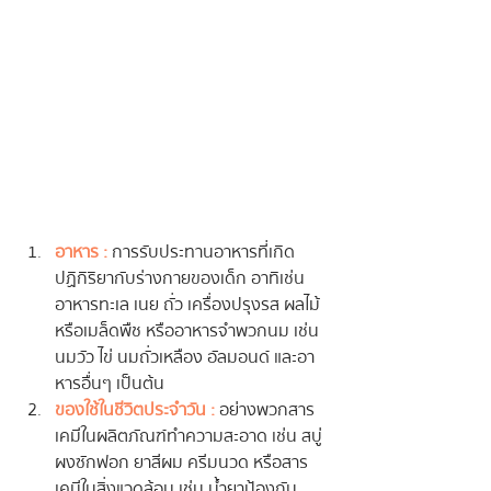
อาหาร :
 การรับประทานอาหารที่เกิด
ปฏิกิริยากับร่างกายของเด็ก อาทิเช่น 
อาหารทะเล เนย ถั่ว เครื่องปรุงรส ผลไม้
หรือเมล็ดพืช หรืออาหารจำพวกนม เช่น 
นมวัว ไข่ นมถั่วเหลือง อัลมอนด์ และอา
หารอื่นๆ เป็นต้น
ของใช้ในชีวิตประจำวัน :
 อย่างพวกสาร
เคมีในผลิตภัณฑ์ทำความสะอาด เช่น สบู่ 
ผงซักฟอก ยาสีผม ครีมนวด หรือสาร
เคมีในสิ่งแวดล้อม เช่น น้ำยาป้องกัน