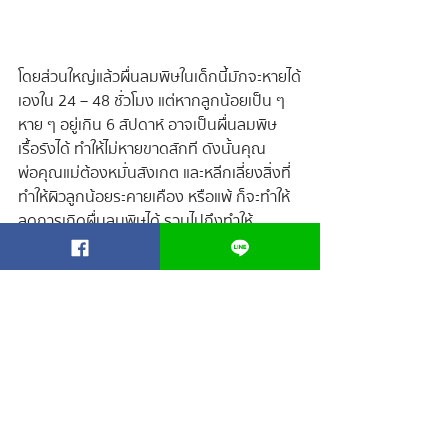
โดยส่วนใหญ่แล้วผื่นลมพิษในเด็กนี้มักจะหายได้
เองใน 24 – 48 ชั่วโมง แต่หากลูกน้อยเป็น ๆ 
หาย ๆ อยู่เกิน 6 สัปดาห์ อาจเป็นผื่นลมพิษ
เรื้อรังได้ ทำให้ไม่หายขาดสักที ดังนั้นคุณ
พ่อคุณแม่ต้องหมั่นสังเกต และหลีกเลี่ยงสิ่งที่
ทำให้ผิวลูกน้อยระคายเคือง หรือแพ้ ก็จะทำให้
ลดการเกิดผื่นลมพิษได้ รวมไปถึงทำให้
หายขาดลูกน้อยไม่เป็นผื่นลมพิษซ้ำอีก
“เพราะเรื่องของลูก ไม่ใช่อะไรก็ได้”
 ปรึกษาปัญหาผิวลูก หรือ สั่งซื้อผลิตภัณฑ์
 คลิก Inbox : 
http://m.me/regagarth
Line : @regagar ( 
https://bit.ly/3cNxa0D
)
ปัญหาผิวทารก
ผดผื่นทารก
ผื่นแพ้
ผื่นลมพิษ