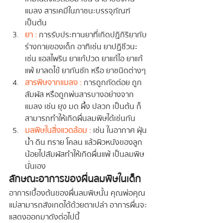
แมลง สารเคมีในภาชนะบรรจุภัณฑ์ 
เป็นต้น
ยา :
 การรับประทานยาที่เกิดปฏิกิริยากับ
ร่างกายของเด็ก อาทิเช่น ยาปฏิชีวนะ 
เช่น แอสไพริน ยาแก้ปวด ยาแก้ไอ ยาแก้
แพ้ ยาลดไข้ ยากันชัก หรือ ยาชนิดต่างๆ
สารพิษจากแมลง :
 การถูกกัดต่อย ถูก
สัมผัส หรือถูกพ่นสารบางอย่างจาก
แมลง เช่น ยุง มด ผึ้ง ปลวก เป็นต้น ก็
สามารถทำให้เกิดผื่นลมพิษได้เช่นกัน
มลพิษในสิ่งแวดล้อม :
 เช่น ในอากาศ ฝุ่น 
น้ำ ดิน ทราย โคลน แล้วผิวหนังของลูก
น้อยไปสัมผัสทำให้เกิดผื่นแพ้ เป็นลมพิษ
นั่นเอง
ลักษณะอาการของผื่นลมพิษในเด็ก
อาการเบื้องต้นของผื่นลมพิษนั้น คุณพ่อคุณ
แม่สามารถสังเกตได้ด้วยตาเปล่า อาการผื่นจะ
แสดงออกมาดังต่อไปนี้