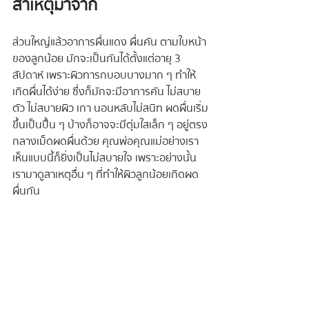
สาเหตุมาจาก
ส่วนใหญ่แล้วอาการผื่นแดง ผื่นคัน ตามใบหน้า
ของลูกน้อย มักจะเป็นกันได้ตั้งแต่อายุ 3 
สัปดาห์ เพราะผิวทารกบอบบางมาก ๆ ทำให้
เกิดผื่นได้ง่าย ซึ่งก็มักจะมีอาการคัน ไม่สบาย
ตัว ไม่สบายผิว เกา นอนหลับไม่สนิท ผดผื่นเริ่ม
ขึ้นเป็นปื้น ๆ บ้างก็อาจจะมีตุ่มใสเล็ก ๆ อยู่ตรง
กลางเม็ดผดผื่นด้วย คุณพ่อคุณแม่อย่างเรา
เห็นแบบนี้ก็ยิ่งเป็นไม่สบายใจ เพราะอย่างนั้น
เรามาดูสาเหตุอื่น ๆ ที่ทำให้ผิวลูกน้อยเกิดผด
ผื่นกัน