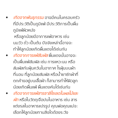
เกิดจากพันธุกรรม
 อาจมีคนในครอบครัว
ที่มีประวัติเป็นภูมิแพ้ มีประวัติการเป็นผื่น
ภูมิแพ้ผิวหนัง
 หรือลูกน้อยมีอาการแพ้อาหาร เช่น 
นมวัว ถั่ว เป็นต้น ปัจจัยเหล่านี้อาจจะ
ทำให้ลูกน้อยเกิดผื่นแดงได้เช่นกัน
เกิดจากการแพ้สัมผัส
 ผื่นแดงนั้นอาจจะ
เป็นผื่นแพ้สัมผัส เช่น การแหวะนม หรือ
สัมผัสกับฝุ่นควันในอากาศ ไรฝุ่นบนผ้า 
ที่นอน ที่ลูกน้อยสัมผัส หรือน้ำยาซักผ้าที่
ตกค้างอยู่บนเสื้อผ้า ก็สามารทำให้ผิวลูก
น้อยเกิดผื่นแพ้ ผื่นแดงคันได้เช่นกัน
เกิดจากการแพ้สารซาลิไซเลตในผลไม้และ
ผัก
 หรือในวัตถุเจือปนในอาหาร เช่น สาร
แต่งรสในอาหารแปรรูป คุณพ่อคุณแม่จะ
เลือกให้ลูกน้อยทานสิ่งใดต้องระวัง