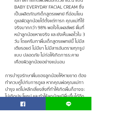
โอกาสการเกิดผดผื่นอีกด้วย แนะนำเป็น 
BABY EVERYDAY FACIAL CREAM ซึ่ง
เป็นผลิตภัณฑ์เด็กสูตรแพทย์ ที่อ่อนโยน 
ดูแลผิวลูกน้อยได้ตั้งแต่ทารก คุณแม่ที่ใช้
จริงมากกว่า 98% พอใจในผลลัพธ์ ผื่นที่
หน้าลูกน้อยหายจริง และยังเห็นผลไวใน 3 
วัน โดยครีมทาผื่นเด็กสูตรแพทย์นี้ ไม่มีส
เตียรอยด์ ไม่มียา ไม่มีสารอันตรายทุกรูป
แบบ ปลอดภัย ไม่ก่อให้เกิดการระคาย
เคืองผิวลูกน้อยอย่างแน่นอน
การบำรุงรักษาผื่นของลูกน้อยให้หายขาด ต้อง
ทำควบคู่ไปกับการดูแล หากคุณพ่อคุณแม่ทา
บำรุง แต่ไม่หลีกเลี่ยงสิ่งที่ทำให้เกิดผื่นก็อาจจะ
ไม่เกิดประโยชน์ และทำให้ลูกน้อยมีผื่นขึ้นได้อีก
ไม่ว่าจะเป็น หน้า ตัว หลัง หรือบริเวณอื่นๆ ได้ 
อยากให้ลูกน้อยหายขาดจากผดผื่น ต้องดูแลให้
ดีด้วยนะคะ