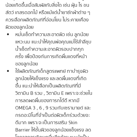
น้อยเกิดขึ้นเมื่อสัมผัสกับสิ่งใด เช่น ฝุ่น ไร ขน
สัตว์ เกสรดอกไม้ หรือแม้แต่น้ำยาซักผ้าต่าง ๆ 
ควรเลือกผลิตภัณฑ์ที่อ่อนโยน ไม่ระคายเคือง
ผิวของลูกน้อย
หมั่นเช็ดทำความสะอาดผิว เช่น ลูกน้อย
แหวะนม แนะนำให้คุณพ่อคุณแม่ใช้สำลีชุบ
น้ำเช็ดทำความสะอาดผิวรอบปากทุก
ครั้ง เพื่อป้องกันการเกิดผื่นแดงที่หน้า
ของลูกน้อย
ใช้ผลิตภัณฑ์เด็กสูตรแพทย์ ทาบำรุงผิว
ลูกน้อยให้แข็งแรง และลดผื่นแดงที่เกิด
ขึ้น แนะนำให้เลือกเป็นผลิตภัณฑ์ที่มี 
วิตามิน B รวม , วิตามิน E เพราะจะช่วยใน
การลดผดผื่นของทารกได้ดี หากมี 
OMEGA 3 , 6 , 9 รวมกับเซรามายด์ และ
กรดอะมิโนที่จำเป็นต่อผิวเด็กร่วมด้วยจะ
ดีมาก เพราะจะเป็นการเสริม Skin 
Barrier ให้ชั้นผิวของลูกน้อยแข็งแรง ลด