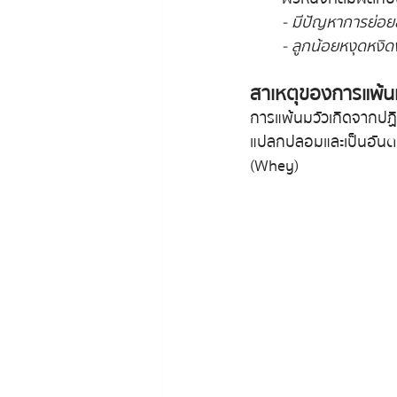
- มีปัญหาการย่อ
- ลูกน้อยหงุดหงิด
สาเหตุของการแพ้น
การแพ้นมวัวเกิดจากปฏิก
แปลกปลอมและเป็นอันตราย
(Whey)