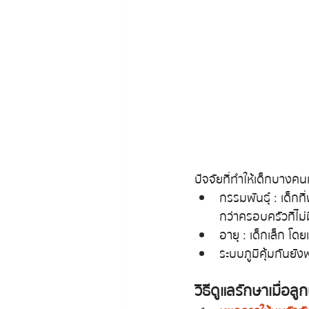
ปัจจัยที่ทำให้เด็กบางคน
กรรมพันธุ์ : เด็กท
กว่าครอบครัวที่ไม่ม
อายุ : เด็กเล็ก โด
ระบบภูมิคุ้มกันย
วิธีดูแลรักษาเมื่อล