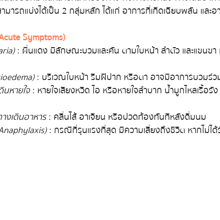
มารถแบ่งได้เป็น 2 กลุ่มหลัก ได้แก่ อาการที่เกิดเฉียบพลัน และอ
(Acute Symptoms)
aria)
 : ผื่นแดง มีลักษณะบวมและคัน ตามใบหน้า ลำตัว และแขนขา ม
gioedema)
 : บริเวณใบหน้า ริมฝีปาก หรือตา อาจมีอาการบวมร่ว
ดินหายใจ
 : หายใจเสียงหวีด ไอ หรือหายใจลำบาก น้ำมูกไหลเรื้อรั
างเดินอาหาร
 : คลื่นไส้ อาเจียน หรือปวดท้องทันทีหลังดื่มนม
(Anaphylaxis)
 : กรณีที่รุนแรงที่สุด มีความเสี่ยงถึงชีวิต หากไม่ไ