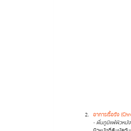
อาการเรื้อรัง (C
- ผื่นภูมิแพ้ผิวหน
ผิวหนังที่สัมผัสกั