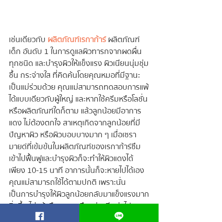
เช่นเดียวกับ
 ผลิตภัณฑ์เรกาก้าร์
 ผลิตภัณฑ์
เด็ก อันดับ 1 ในการดูแลผิวทารกจากผดผื่น
ทุกชนิด และบำรุงผิวให้แข็งแรง ผิวเนียนนุ่มชุ่ม
ชื้น กระจ่างใส ที่คิดค้นโดยคุณหมอที่มีฐานะ
เป็นแม่ร่วมด้วย คุณแม่สามารถทดสอบการแพ้
ได้แบบเดียวกับผู้ใหญ่ และหากใช้ครีมหรือโลชั่น 
หรือผลิตภัณฑ์ใดก็ตาม แล้วลูกน้อยมีอาการ
แดง ไม่ต้องตกใจ สาเหตุเกิดจากลูกน้อยที่มี
ปัญหาผิว หรือผิวบอบบางมาก ๆ เมื่อเซรา
มายด์ที่เข้มข้นในผลิตภัณฑ์ของเรกาก้าร์ซึม
เข้าไปฟื้นฟูและบำรุงผิวก็จะทำให้ผิวแดงได้ 
เพียง 10-15 นาที อาการนั้นก็จะหายไปได้เอง 
คุณแม่สามารถใช้ได้ตามปกติ เพราะนั่น
เป็นการบำรุงให้ผิวลูกน้อยกลับมาแข็งแรงมาก
ยิ่งขึ้น ไม่แพ้หรือระคายเคืองง่ายอีกต่อไป
นั่นเอง