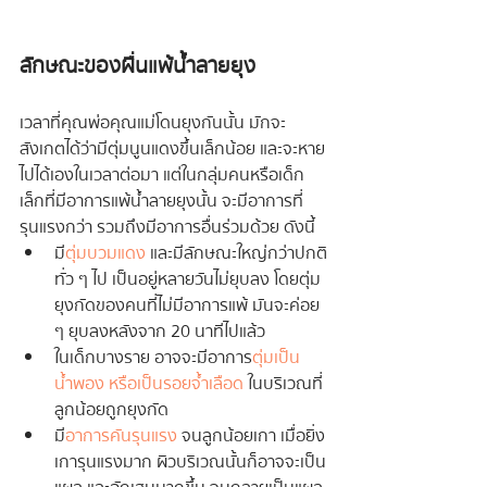
ลักษณะของผื่นแพ้น้ำลายยุง
เวลาที่คุณพ่อคุณแม่โดนยุงกันนั้น มักจะ
สังเกตได้ว่ามีตุ่มนูนแดงขึ้นเล็กน้อย และจะหาย
ไปได้เองในเวลาต่อมา แต่ในกลุ่มคนหรือเด็ก
เล็กที่มีอาการแพ้น้ำลายยุงนั้น จะมีอาการที่
รุนแรงกว่า รวมถึงมีอาการอื่นร่วมด้วย ดังนี้
มี
ตุ่มบวมแดง
 และมีลักษณะใหญ่กว่าปกติ
ทั่ว ๆ ไป เป็นอยู่หลายวันไม่ยุบลง โดยตุ่ม
ยุงกัดของคนที่ไม่มีอาการแพ้ มันจะค่อย 
ๆ ยุบลงหลังจาก 20 นาทีไปแล้ว
ในเด็กบางราย อาจจะมีอาการ
ตุ่มเป็น
น้ำพอง หรือเป็นรอยจ้ำเลือด
 ในบริเวณที่
ลูกน้อยถูกยุงกัด
มี
อาการคันรุนแรง
 จนลูกน้อยเกา เมื่อยิ่ง
เการุนแรงมาก ผิวบริเวณนั้นก็อาจจะเป็น