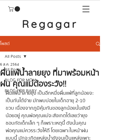
Regagar
โพสต์
All Posts
6 ส.ค. 2564
All Posts
ผื่นแพ้น้ำลายยุง ที่มาพร้อมหน้า
BLOG FOR MOM
ฝน คุณแม่ต้องระวัง!!
BLOG FOR BABY
ผื่นแพ้น้ำลายยุง เป็นอีกหนึ่งผื่นแพ้ที่ลูกน้อยจะ
เป็นกันได้ง่าย มักพบบ่อยในเด็กอายุ 2-10 
ขวบ เนื่องจากภูมิคุ้มกันของลูกน้อยนั้นยังมี
น้อยอยู่ คุณพ่อคุณแม่จะสังเกตได้เลยว่ายุง
ชอบกัดเด็กเล็ก ๆ ก็เพราะเหตุนี้ ดังนั้นคุณ
พ่อคุณแม่ควรระวังให้ดี โดยเฉพาะในหน้าฝน
แบบนี้ มักจะเกิดแหล่งน้ำขังจนเป็นแหล่งเพาะ