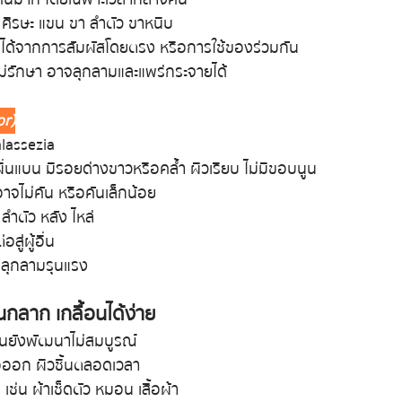
 ศีรษะ แขน ขา ลำตัว ขาหนีบ
่อได้จากการสัมผัสโดยตรง หรือการใช้ของร่วมกัน
ม่รักษา อาจลุกลามและแพร่กระจายได้
or)
alassezia
ื่นแบน มีรอยด่างขาวหรือคล้ำ ผิวเรียบ ไม่มีขอบนูน
อาจไม่คัน หรือคันเล็กน้อย
ลำตัว หลัง ไหล่
สู่ผู้อื่น
่ลุกลามรุนแรง
็นกลาก เกลื้อนได้ง่าย
มกันยังพัฒนาไม่สมบูรณ์
่อออก ผิวชื้นตลอดเวลา
น เช่น ผ้าเช็ดตัว หมอน เสื้อผ้า