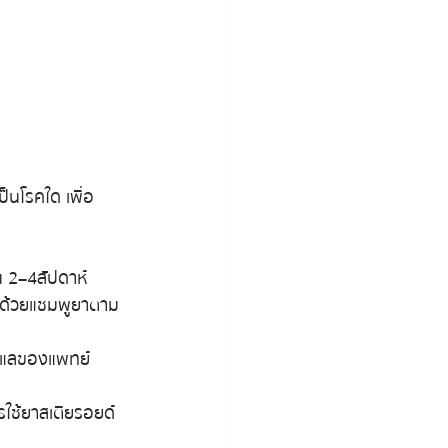
ป็นโรคใด เพื่อ
น 2–4 สัปดาห์
ป็นด้วยแชมพูยาตาม
ดูแลของแพทย์
รใช้ยาสเตียรอยด์