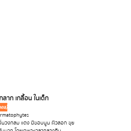
าก เกลื้อน ในเด็ก
nea)
 Dermatophytes
ผื่นวงกลม แดง มีขอบนูน ผิวลอก ขุย
 คันมาก โดยเฉพาะเวลากลางคืน