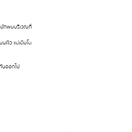
 มักพบบริเวณที่
ิบนผิว แต่เติบโต
างกันออกไป