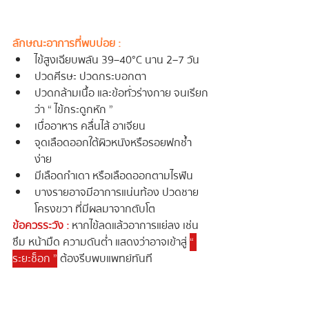
ลักษณะอาการที่พบบ่อย :
ไข้สูงเฉียบพลัน 39–40°C นาน 2–7 วัน
ปวดศีรษะ ปวดกระบอกตา
ปวดกล้ามเนื้อ และข้อทั่วร่างกาย จนเรียก
ว่า “ ไข้กระดูกหัก ” 
เบื่ออาหาร คลื่นไส้ อาเจียน
จุดเลือดออกใต้ผิวหนังหรือรอยฟกช้ำ
ง่าย
มีเลือดกำเดา หรือเลือดออกตามไรฟัน
บางรายอาจมีอาการแน่นท้อง ปวดชาย
โครงขวา ที่มีผลมาจากตับโต
ข้อควรระวัง :
 หากไข้ลดแล้วอาการแย่ลง เช่น 
ซึม หน้ามืด ความดันต่ำ แสดงว่าอาจเข้าสู่ 
“ 
ระยะช็อก ”
 ต้องรีบพบแพทย์ทันที