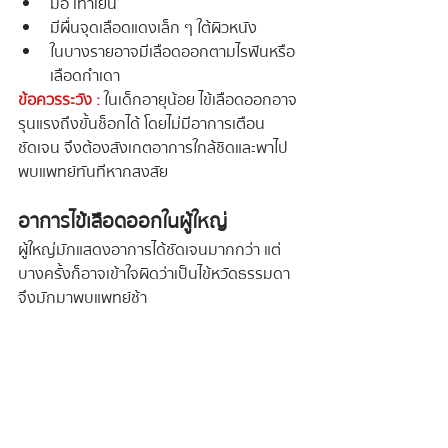
มือ เท้าเย็น
มีผื่นจุดเลือดแดงเล็ก ๆ ใต้ผิวหนัง
ในบางรายอาจมีเลือดออกตามไรฟันหรือ
เลือดกำเดา
ข้อควรระวัง : 
ในเด็กอายุน้อย ไข้เลือดออกอาจ
รุนแรงถึงขั้นช็อกได้ โดยไม่มีอาการเตือน
ชัดเจน จึงต้องสังเกตอาการใกล้ชิดและพาไป
พบแพทย์ทันทีหากสงสัย
อาการไข้เลือดออกในผู้ใหญ่
ผู้ใหญ่มักแสดงอาการได้ชัดเจนมากกว่า แต่
บางครั้งก็อาจเข้าใจผิดว่าเป็นไข้หวัดธรรมดา 
จึงมักมาพบแพทย์ช้า