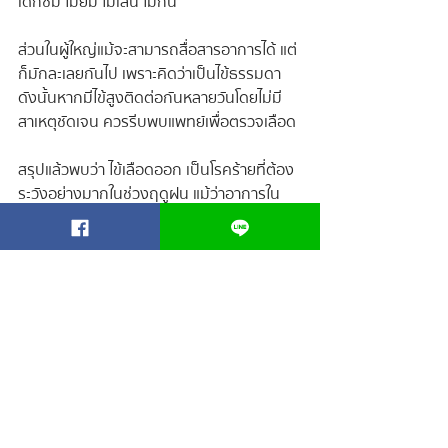
เด็กซึม ไม่ยิ้ม ไม่เล่น ไม่กิน
ส่วนในผู้ใหญ่แม้จะสามารถสื่อสารอาการได้ แต่
ก็มักละเลยกันไป เพราะคิดว่าเป็นไข้ธรรมดา 
ดังนั้นหากมีไข้สูงติดต่อกันหลายวันโดยไม่มี
สาเหตุชัดเจน ควรรีบพบแพทย์เพื่อตรวจเลือด
สรุปแล้วพบว่า ไข้เลือดออก เป็นโรคร้ายที่ต้อง
ระวังอย่างมากในช่วงฤดูฝน แม้ว่าอาการใน
เด็กและผู้ใหญ่อาจต่างกัน แต่ทั้งสองกลุ่มก็มี
โอกาสเกิดภาวะแทรกซ้อนได้ หากไม่ได้รับการ
ดูแลอย่างเหมาะสม การรู้เท่าทันอาการ สังเกต
ความเปลี่ยนแปลงของร่างกายอย่างละเอียด 
และรีบพบแพทย์หากสงสัยว่าเป็นไข้เลือดออก 
จะช่วยให้การรักษาได้ผลดีและลดความเสี่ยง
จากโรคได้มากขึ้น
ไข้เลือดออก
BLOG FOR MOM
BLOG FOR BABY