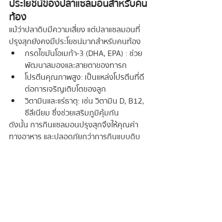
ประโยชน์ของปลาแซลมอนสำหรับคน
ท้อง
แม้ว่าปลาดิบมีความเสี่ยง แต่ปลาแซลมอนที่
ปรุงสุกยังคงมีประโยชน์มากสำหรับคนท้อง
กรดไขมันโอเมก้า-3 (DHA, EPA) : ช่วย
พัฒนาสมองและสายตาของทารก
โปรตีนคุณภาพสูง : เป็นแหล่งโปรตีนที่ดี
ต่อการเจริญเติบโตของลูก
วิตามินและแร่ธาตุ : เช่น วิตามิน D, B12, 
ซีลีเนียม ซึ่งช่วยเสริมภูมิคุ้มกัน
ดังนั้น การกินแซลมอนปรุงสุกจึงให้คุณค่า
ทางอาหาร และปลอดภัยกว่าการกินแบบดิบ