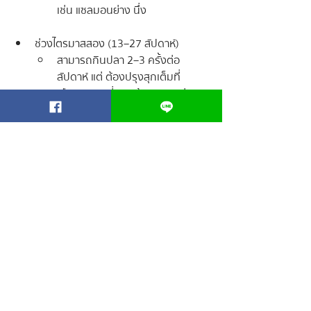
เช่น แซลมอนย่าง นึ่ง
ช่วงไตรมาสสอง (13–27 สัปดาห์)
สามารถกินปลา 2–3 ครั้งต่อ
สัปดาห์ แต่ ต้องปรุงสุกเต็มที่
เลือกอาหารที่อุดมด้วย DHA ช่วย
พัฒนาสมองและสายตา
ช่วงไตรมาสสาม (28–40 สัปดาห์)
ควรเน้นปลาและอาหารทะเลที่ปรุง
สุก
หลีกเลี่ยงอาหารดิบหรือซูชิที่ไม่ผ่าน
การฆ่าเชื้อ
สรุปคือ สำหรับคุณแม่ที่สงสัยว่าคนท้องกิน
แซลมอนดิบได้ไหม คำตอบคือ “ ไม่ควรกิน ” 
เพราะเสี่ยงต่อการติดเชื้อและอาจเป็นอันตราย
ต่อทารกในครรภ์ หากอยากทานปลา ควร