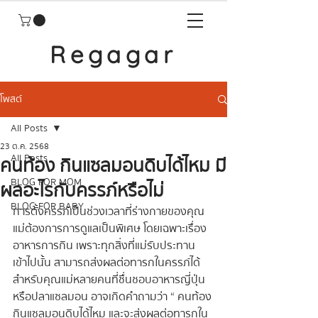
Regagar
โพสต์
All Posts
23 ต.ค. 2568
All Posts
คนท้อง กินแซลมอนดิบได้ไหม มี
BLOG FOR MOM
ผลอะไรกับครรภ์หรือไม่
BLOG FOR BABY
การตั้งครรภ์เป็นช่วงเวลาที่ร่างกายของคุณ
แม่ต้องการการดูแลเป็นพิเศษ โดยเฉพาะเรื่อง
อาหารการกิน เพราะทุกสิ่งที่แม่รับประทาน
เข้าไปนั้น สามารถส่งผลต่อทารกในครรภ์ได้ 
สำหรับคุณแม่หลายคนที่ชื่นชอบอาหารญี่ปุ่น
หรือปลาแซลมอน อาจเกิดคำถามว่า “ คนท้อง 
กินแซลมอนดิบได้ไหม และจะส่งผลต่อทารกใน