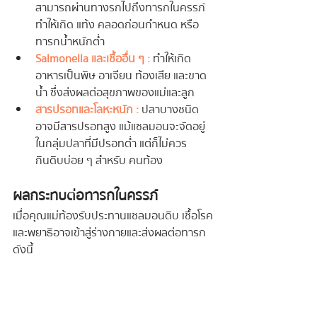
สามารถผ่านทางรกไปถึงทารกในครรภ์ 
ทำให้เกิด แท้ง คลอดก่อนกำหนด หรือ
ทารกน้ำหนักต่ำ
Salmonella และเชื้ออื่น ๆ  :
 ทำให้เกิด
อาหารเป็นพิษ อาเจียน ท้องเสีย และขาด
น้ำ ซึ่งส่งผลต่อสุขภาพของแม่และลูก
สารปรอทและโลหะหนัก  :
 ปลาบางชนิด
อาจมีสารปรอทสูง แม้แซลมอนจะจัดอยู่
ในกลุ่มปลาที่มีปรอทต่ำ แต่ก็ไม่ควร
กินดิบบ่อย ๆ สำหรับ คนท้อง
ผลกระทบต่อทารกในครรภ์
เมื่อคุณแม่ท้องรับประทานแซลมอนดิบ เชื้อโรค
และพยาธิอาจเข้าสู่ร่างกายและส่งผลต่อทารก 
ดังนี้