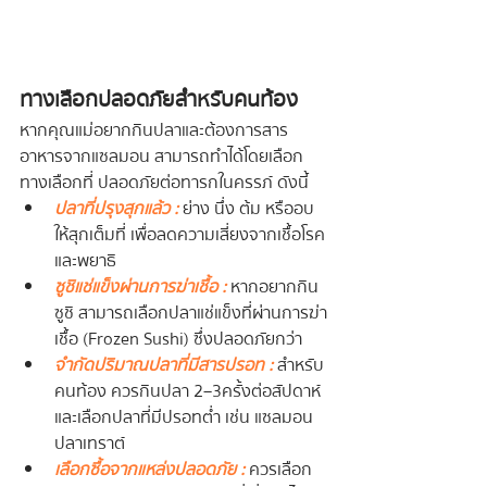
ทางเลือกปลอดภัยสำหรับคนท้อง
หากคุณแม่อยากกินปลาและต้องการสาร
อาหารจากแซลมอน สามารถทำได้โดยเลือก
ทางเลือกที่ ปลอดภัยต่อทารกในครรภ์ ดังนี้
ปลาที่ปรุงสุกแล้ว  :
 ย่าง นึ่ง ต้ม หรืออบ 
ให้สุกเต็มที่ เพื่อลดความเสี่ยงจากเชื้อโรค
และพยาธิ
ซูชิแช่แข็งผ่านการฆ่าเชื้อ  :
 หากอยากกิน
ซูชิ สามารถเลือกปลาแช่แข็งที่ผ่านการฆ่า
เชื้อ (Frozen Sushi) ซึ่งปลอดภัยกว่า
จำกัดปริมาณปลาที่มีสารปรอท  : 
สำหรับ
คนท้อง ควรกินปลา 2–3 ครั้งต่อสัปดาห์ 
และเลือกปลาที่มีปรอทต่ำ เช่น แซลมอน 
ปลาเทราต์
เลือกซื้อจากแหล่งปลอดภัย  :
 ควรเลือก