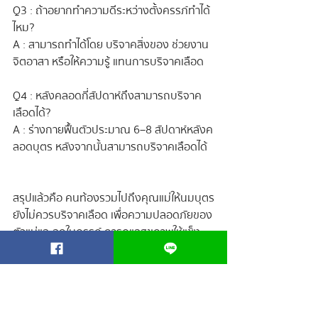
Q3 : ถ้าอยากทำความดีระหว่างตั้งครรภ์ทำได้
ไหม?
A : สามารถทำได้โดย บริจาคสิ่งของ ช่วยงาน
จิตอาสา หรือให้ความรู้ แทนการบริจาคเลือด
Q4 : หลังคลอดกี่สัปดาห์ถึงสามารถบริจาค
เลือดได้?
A : ร่างกายฟื้นตัวประมาณ 6–8 สัปดาห์หลังค
ลอดบุตร หลังจากนั้นสามารถบริจาคเลือดได้
สรุปแล้วคือ คนท้องรวมไปถึงคุณแม่ให้นมบุตร
ยังไม่ควรบริจาคเลือด เพื่อความปลอดภัยของ
ตัวแม่และลูกในครรภ์ การดูแลสุขภาพให้แข็ง
แรงในช่วงตั้งครรภ์สำคัญมาก หลังคลอดและ
ฟื้นตัวแล้ว จึงจะสามารถบริจาคเลือดได้ตาม
ปกติ
แม้ว่าจะไม่สามารถบริจาคเลือดได้ คุณแม่ก็ยัง
สามารถทำความดีได้หลากหลายวิธี เช่น 