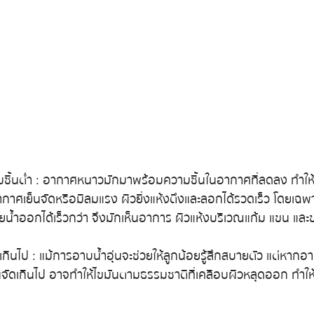
ชื้นต่ำ : อากาศหนาวมักมาพร้อมความชื้นในอากาศที่ลดลง ทำให้ผ
อากาศเย็นจัดหรือมีลมแรง ผิวยิ่งแห้งตึงและลอกได้รวดเร็ว โดยเฉพา
น้ำออกได้เร็วกว่า จึงมักเห็นอาการ ผิวแห้งบริเวณแก้ม แขน และขา 
กินไป : แม้การอาบน้ำอุ่นจะช่วยให้ลูกน้อยรู้สึกสบายตัว แต่หากอ
อุ่นจัดเกินไป อาจทำให้ไขมันตามธรรมชาติที่เคลือบผิวหลุดออก ทำให