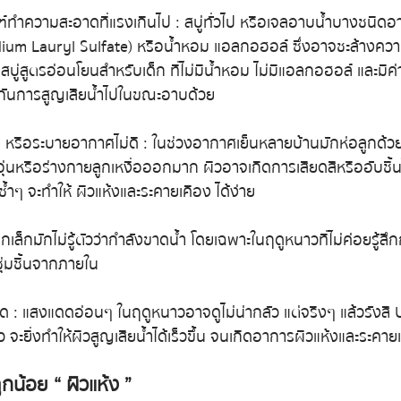
ณฑ์ทำความสะอาดที่แรงเกินไป : สบู่ทั่วไป หรือเจลอาบน้ำบางชนิดอา
odium Lauryl Sulfate) หรือน้ำหอม แอลกอฮอล์ ซึ่งอาจชะล้างควา
 สบู่สูตรอ่อนโยนสำหรับเด็ก ที่ไม่มีน้ำหอม ไม่มีแอลกอฮอล์ และมีค่
องกันการสูญเสียน้ำไปในขณะอาบด้วย
นไป หรือระบายอากาศไม่ดี : ในช่วงอากาศเย็นหลายบ้านมักห่อลูกด้วย
นหรือร่างกายลูกเหงื่อออกมาก ผิวอาจเกิดการเสียดสีหรืออับชื้นได้
้ำๆ จะทำให้ ผิวแห้งและระคายเคือง ได้ง่าย
ด็กเล็กมักไม่รู้ตัวว่ากำลังขาดน้ำ โดยเฉพาะในฤดูหนาวที่ไม่ค่อยรู้สึ
่มชื้นจากภายใน
 แสงแดดอ่อนๆ ในฤดูหนาวอาจดูไม่น่ากลัว แต่จริงๆ แล้วรังสี U
จะยิ่งทำให้ผิวสูญเสียน้ำได้เร็วขึ้น จนเกิดอาการผิวแห้งและระคายเ
กน้อย “ ผิวแห้ง ”