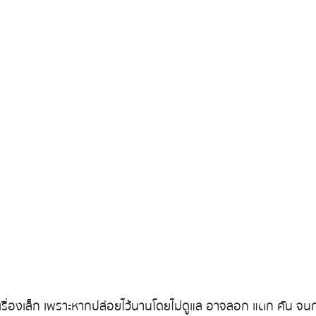
่ใช่เรื่องเล็ก เพราะหากปล่อยไว้นานโดยไม่ดูแล อาจลอก แตก คัน จน