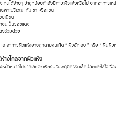
กตได้ง่ายๆ ว่าลูกน้อยกำลังมีภาวะผิวแห้งหรือไม่ จากอาการเหล่า
ยเฉพาะบริเวณแก้ม ขา หรือแขน
ียบเนียน
เกาจนเป็นรอยแดง
ดงร่วมด้วย
แล อาการผิวแห้งอาจลุกลามจนเกิด “ ผิวอักเสบ ” หรือ “ ผื่นผิวหน
ห้ห่างไกลจากผิวแห้ง
หน้าหนาวไม่ยากเลยค่ะ เพียงปรับพฤติกรรมเล็กน้อยและใส่ใจเรื่อ