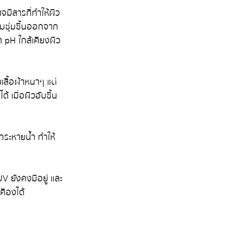
จมีสารที่ทำให้ผิว
มชุ่มชื้นออกจาก
า pH ใกล้เคียงผิว 
เสื้อผ้าหนาๆ แต่
 เมื่อผิวอับชื้น 
กกระหายน้ำ ทำให้
V ยังคงมีอยู่ และ
คืองได้