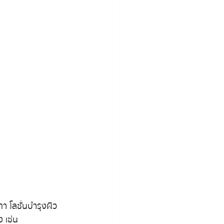
า โลชั่นบำรุงผิว
ง เช่น