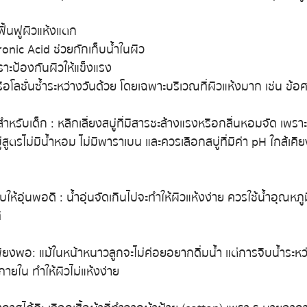
ื้นฟูผิวแห้งแตก
onic Acid ช่วยกักเก็บน้ำในผิว
าะป้องกันผิวให้แข็งแรง
ือโลชั่นซ้ำระหว่างวันด้วย โดยเฉพาะบริเวณที่ผิวแห้งมาก เช่น ข้อศ
สำหรับเด็ก : หลีกเลี่ยงสบู่ที่มีสารชะล้างแรงหรือกลิ่นหอมจัด เพรา
สูตรไม่มีน้ำหอม ไม่มีพาราเบน และควรเลือกสบู่ที่มีค่า pH ใกล้เคี
ให้อุ่นพอดี : น้ำอุ่นจัดเกินไปจะทำให้ผิวแห้งง่าย ควรใช้น้ำอุณหภูม
ี
เพียงพอ : แม้ในหน้าหนาวลูกจะไม่ค่อยอยากดื่มน้ำ แต่การจิบน้ำระหว่
ภายใน ทำให้ผิวไม่แห้งง่าย