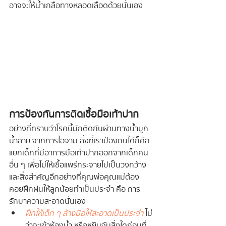
อาจจะให้น้ำเกลือทางหลอดเลือดด้วยนั่นเอง
การป้องกันการติดเชื้อมือเท้าปาก
อย่างที่ทราบว่าโรคนี้มักติดกันผ่านทางน้ำมูก
น้ำลาย จากการไอจาม สิ่งที่เราป้องกันได้ก็คือ 
แยกเด็กที่มีอาการมือเท้าปากออกจากเด็กคน
อื่น ๆ เพื่อไม่ให้เชื้อแพร่กระจายไปเป็นวงกว้าง 
และสิ่งสำคัญอีกอย่างที่คุณพ่อคุณแม่ต้อง
คอยฝึกฝนให้ลูกน้อยทำเป็นประจำ คือ การ
รักษาความสะอาดนั่นเอง
ฝึกให้เด็ก ๆ ล้างมือให้สะอาดเป็นประจำ
 ไม่
ว่าจะเข้าห้องน้ำ หรือหยิบจับสิ่งใดก่อนที่