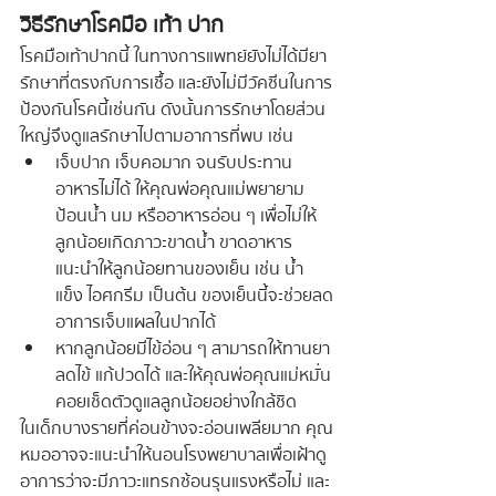
วิธีรักษาโรคมือ เท้า ปาก
โรคมือเท้าปากนี้ ในทางการแพทย์ยังไม่ได้มียา
รักษาที่ตรงกับการเชื้อ และยังไม่มีวัคซีนในการ
ป้องกันโรคนี้เช่นกัน ดังนั้นการรักษาโดยส่วน
ใหญ่จึงดูแลรักษาไปตามอาการที่พบ เช่น
เจ็บปาก เจ็บคอมาก จนรับประทาน
อาหารไม่ได้ ให้คุณพ่อคุณแม่พยายาม
ป้อนน้ำ นม หรืออาหารอ่อน ๆ เพื่อไม่ให้
ลูกน้อยเกิดภาวะขาดน้ำ ขาดอาหาร 
แนะนำให้ลูกน้อยทานของเย็น เช่น น้ำ
แข็ง ไอศกรีม เป็นต้น ของเย็นนี้จะช่วยลด
อาการเจ็บแผลในปากได้
หากลูกน้อยมีไข้อ่อน ๆ สามารถให้ทานยา
ลดไข้ แก้ปวดได้ และให้คุณพ่อคุณแม่หมั่น
คอยเช็ดตัวดูแลลูกน้อยอย่างใกล้ชิด
ในเด็กบางรายที่ค่อนข้างจะอ่อนเพลียมาก คุณ
หมออาจจะแนะนำให้นอนโรงพยาบาลเพื่อเฝ้าดู
อาการว่าจะมีภาวะแทรกซ้อนรุนแรงหรือไม่ และ