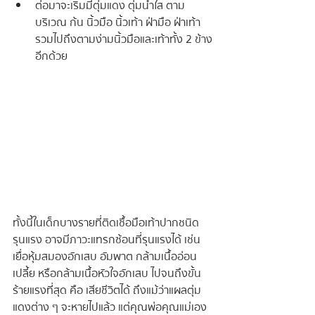
ต่อมาจะเริ่มมีตุ่มแดง ตุ่มน้ำใส ตาม
บริเวณ ก้น นิ้วมือ นิ้วเท้า ฝ่ามือ ฝ่าเท้า 
รวมไปถึงตามง่ามนิ้วมือและเท้าทั้ง 2 ข้าง
อีกด้วย
ทั้งนี้ในเด็กบางรายที่ติดเชื้อมือเท้าปากชนิด
รุนแรง อาจมีภาวะแทรกซ้อนที่รุนแรงได้ เช่น 
เยื่อหุ้มสมองอักเสบ อัมพาต กล้ามเนื้ออ่อน
เปลี้ย หรือกล้ามเนื้อหัวใจอักเสบ ไปจนถึงขั้น
ร้ายแรงที่สุด คือ เสียชีวิตได้ ถึงแม้ว่าแผลตุ่ม
แดงต่าง ๆ จะหายไปแล้ว แต่คุณพ่อคุณแม่เอง