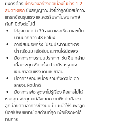
ยังคงต้อง 
เฝ้าระวังอย่างต่อเนื่องในช่วง 1-2 
สัปดาห์แรก
 ซึ่งสัญญาณบ่งชี้ว่าลูกน้อยมีภาวะ
แทรกซ้อนรุนแรง และควรรีบพาไปพบแพทย์
ทันที มีดังต่อไปนี้
ไข้สูงมากกว่า 39 องศาเซลเซียส และเป็น
นานมากกว่า 48 ชั่วโมง
อาเจียนบ่อยครั้ง ไม่รับประทานอาหาร 
น้ำ หรือนม หรือรับประทานได้น้อยลง
มีอาการทางระบบประสาท เช่น ซึม กล้าม
เนื้อกระตุก ชักเกร็ง ปวดศีรษะรุนแรง 
แขนขาอ่อนแรง เดินเซ ขาสั่น
มีอาการหอบเหนื่อย รวมถึงตัวซีด ตัว
ลายจนผิดปกติ
มีอาการเพ้อ พูดจาไม่รู้เรื่อง สื่อสารไม่ได้
หากคุณพ่อคุณแม่สังเกตความผิดปกติของ
ลูกน้อยตามอาการข้างบนนี้ แนะนำให้รีบพาลูก
น้อยไปพบแพทย์โดยด่วนที่สุด เพื่อให้รักษาได้
ทันการ