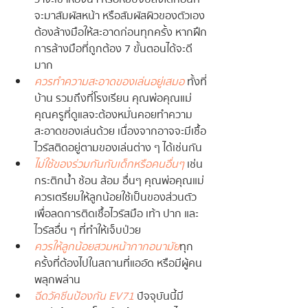
จะมาสัมผัสหน้า หรือสัมผัสผิวของตัวเอง
ต้องล้างมือให้สะอาดก่อนทุกครั้ง หากฝึก
การล้างมือที่ถูกต้อง 7 ขั้นตอนได้จะดี
มาก
ควรทำความสะอาดของเล่นอยู่เสมอ
 ทั้งที่
บ้าน รวมถึงที่โรงเรียน คุณพ่อคุณแม่ 
คุณครูที่ดูแลจะต้องหมั่นคอยทำความ
สะอาดของเล่นด้วย เนื่องจากอาจจะมีเชื้อ
ไวรัสติดอยู่ตามของเล่นต่าง ๆ ได้เช่นกัน
ไม่ใช้ของร่วมกันกับเด็กหรือคนอื่นๆ
 เช่น 
กระติกน้ำ ช้อน ส้อม อื่นๆ คุณพ่อคุณแม่
ควรเตรียมให้ลูกน้อยใช้เป็นของส่วนตัว 
เพื่อลดการติดเชื้อไวรัสมือ เท้า ปาก และ
ไวรัสอื่น ๆ ที่ทำให้เจ็บป่วย
ควรให้ลูกน้อยสวมหน้ากากอนามัย
ทุก
ครั้งที่ต้องไปในสถานที่แออัด หรือมีผู้คน
พลุกพล่าน
ฉีดวัคซีนป้องกัน EV71 
ปัจจุบันนี้มี