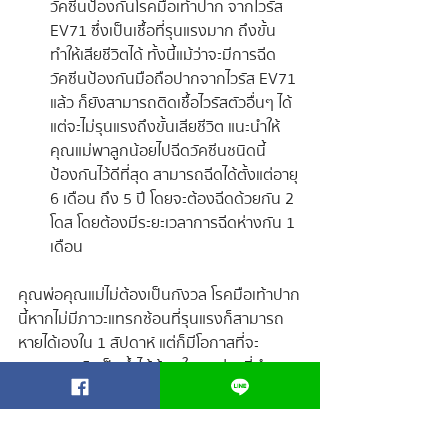
วัคซีนป้องกันโรคมือเท้าปาก จากไวรัส 
EV71 ซึ่งเป็นเชื้อที่รุนแรงมาก ถึงขั้น
ทำให้เสียชีวิตได้ ทั้งนี้แม้ว่าจะมีการฉีด
วัคซีนป้องกันมือถือปากจากไวรัส EV71 
แล้ว ก็ยังสามารถติดเชื้อไวรัสตัวอื่นๆ ได้ 
แต่จะไม่รุนแรงถึงขั้นเสียชีวิต แนะนำให้
คุณแม่พาลูกน้อยไปฉีดวัคซีนชนิดนี้
ป้องกันไว้ดีที่สุด สามารถฉีดได้ตั้งแต่อายุ 
6 เดือน ถึง 5 ปี โดยจะต้องฉีดด้วยกัน 2 
โดส โดยต้องมีระยะเวลาการฉีดห่างกัน 1 
เดือน
คุณพ่อคุณแม่ไม่ต้องเป็นกังวล โรคมือเท้าปาก
นี้หากไม่มีภาวะแทรกซ้อนที่รุนแรงก็สามารถ
หายได้เองใน 1 สัปดาห์ แต่ก็มีโอกาสที่จะ
สามารถกลับเป็นซ้ำได้ด้วย ในระหว่างที่ทำการ
ดูแลรักษาอยู่นั้น แนะนำให้คุณพ่อคุณแม่ดูแล
ความสะอาดผิวของลูกน้อยด้วย 
โฟมอาบสระ 
ที่มีส่วนช่วยในการลดแบคทีเรีย ลดการติดเชื้อ