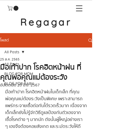
Regagar
โพสต์
All Posts
25 ส.ค. 2565
All Posts
มือเท้าปาก โรคฮิตหน้าฝน ที่
BLOG FOR MOM
คุณพ่อคุณแม่ต้องระวัง
BLOG FOR BABY
อัปเดตเมื่อ
20 มิ.ย. 2567
มือเท้าปาก โรคฮิตหน้าฝนในเด็กเล็ก ที่คุณ
พ่อคุณแม่ต้องระวังเป็นพิเศษ เพราะสามารถ
แพร่กระจายเชื้อต่อกันได้รวดเร็วมาก เนื่องจาก
เด็กเล็กยังไม่รู้จักวิธีดูแลป้องกันตัวเองจาก
เชื้อโรคต่าง ๆ มากนัก ดังนั้นผู้ใหญ่อย่างเรา 
ๆ เองจึงต้องคอยสังเกต และระมัดระวังให้ดี