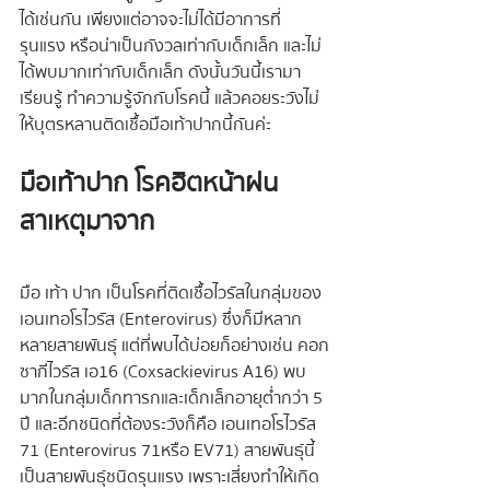
ได้เช่นกัน เพียงแต่อาจจะไม่ได้มีอาการที่
รุนแรง หรือน่าเป็นกังวลเท่ากับเด็กเล็ก และไม่
ได้พบมากเท่ากับเด็กเล็ก ดังนั้นวันนี้เรามา
เรียนรู้ ทำความรู้จักกับโรคนี้ แล้วคอยระวังไม่
ให้บุตรหลานติดเชื้อมือเท้าปากนี้กันค่ะ
มือเท้าปาก โรคฮิตหน้าฝน 
สาเหตุมาจาก
มือ เท้า ปาก เป็นโรคที่ติดเชื้อไวรัสในกลุ่มของ
เอนเทอโรไวรัส (Enterovirus) ซึ่งก็มีหลาก
หลายสายพันธุ์ แต่ที่พบได้บ่อยก็อย่างเช่น คอก
ซากีไวรัส เอ16 (Coxsackievirus A16) พบ
มากในกลุ่มเด็กทารกและเด็กเล็กอายุต่ำกว่า 5 
ปี และอีกชนิดที่ต้องระวังก็คือ เอนเทอโรไวรัส 
71 (Enterovirus 71หรือ EV71) สายพันธุ์นี้
เป็นสายพันธุ์ชนิดรุนแรง เพราะเสี่ยงทำให้เกิด