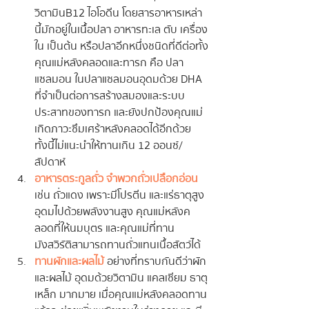
วิตามินB12 ไอโอดีน โดยสารอาหารเหล่า
นี้มักอยู่ในเนื้อปลา อาหารทะเล ตับ เครื่อง
ใน เป็นต้น หรือปลาอีกหนึ่งชนิดที่ดีต่อทั้ง
คุณแม่หลังคลอดและทารก คือ ปลา
แซลมอน ในปลาแซลมอนอุดมด้วย DHA 
ที่จำเป็นต่อการสร้างสมองและระบบ
ประสาทของทารก และยังปกป้องคุณแม่
เกิดภาวะซึมเศร้าหลังคลอดได้อีกด้วย 
ทั้งนี้ไม่แนะนำให้ทานเกิน 12 ออนซ์/
สัปดาห์
อาหารตระกูลถั่ว จำพวกถั่วเปลือกอ่อน
เช่น ถั่วแดง เพราะมีโปรตีน และแร่ธาตุสูง 
อุดมไปด้วยพลังงานสูง คุณแม่หลังค
ลอดที่ให้นมบุตร และคุณแม่ที่ทาน
มังสวิรัติสามารถทานถั่วแทนเนื้อสัตว์ได้
ทานผักและผลไม้
  อย่างที่ทราบกันดีว่าผัก
และผลไม้ อุดมด้วยวิตามิน แคลเซียม ธาตุ
เหล็ก มากมาย เมื่อคุณแม่หลังคลอดทาน