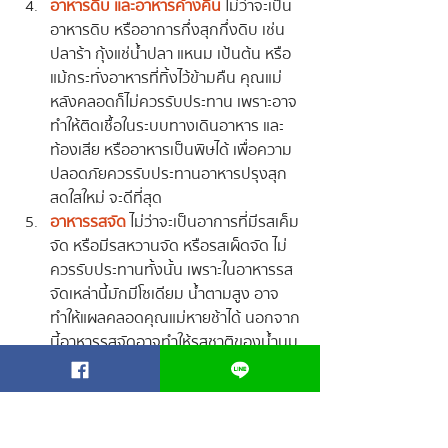
อาหารดิบ และอาหารค้างคืน
ไม่ว่าจะเป็น
อาหารดิบ หรืออาการกึ่งสุกกึ่งดิบ เช่น 
ปลาร้า กุ้งแช่น้ำปลา แหนม เป้นต้น หรือ
แม้กระทั่งอาหารที่ทิ้งไว้ข้ามคืน คุณแม่
หลังคลอดก็ไม่ควรรับประทาน เพราะอาจ
ทำให้ติดเชื้อในระบบทางเดินอาหาร และ
ท้องเสีย หรืออาหารเป็นพิษได้  เพื่อความ
ปลอดภัยควรรับประทานอาหารปรุงสุก 
สดใสใหม่ จะดีที่สุด
อาหารรสจัด
 ไม่ว่าจะเป็นอาการที่มีรสเค็ม
จัด หรือมีรสหวานจัด หรือรสเผ็ดจัด ไม่
ควรรับประทานทั้งนั้น เพราะในอาหารรส
จัดเหล่านี้มักมีโซเดียม น้ำตามสูง อาจ
ทำให้แผลคลอดคุณแม่หายช้าได้ นอกจาก
นี้อาหารรสจัดอาจทำให้รสชาติของน้ำนม
ที่จะให้ทารกเปลี่ยนรสชาติไป และอาจทำให้
ลูกน้อยหงุดหงิด ร้องไห้งอแง นอนหลับ
ยาก และไม่อยากกินนมแม่อีก ทำให้ลูก
น้อยขาดสารอาหารที่ดีไปได้ ดังนั้นแนะนำ