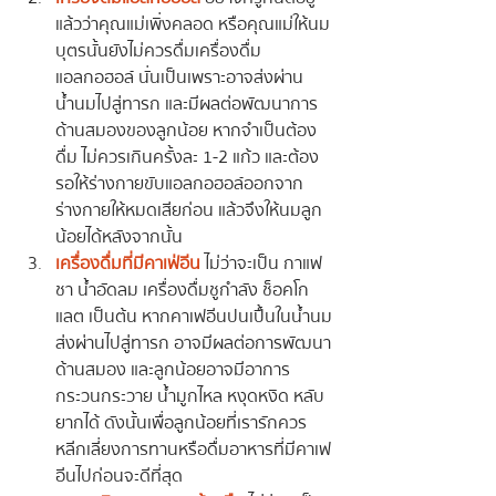
แล้วว่าคุณแม่เพิ่งคลอด หรือคุณแม่ให้นม
บุตรนั้นยังไม่ควรดื่มเครื่องดื่ม
แอลกอฮอล์ นั่นเป็นเพราะอาจส่งผ่าน
น้ำนมไปสู่ทารก และมีผลต่อพัฒนาการ
ด้านสมองของลูกน้อย หากจำเป็นต้อง
ดื่ม ไม่ควรเกินครั้งละ 1-2 แก้ว และต้อง
รอให้ร่างกายขับแอลกอฮอล์ออกจาก
ร่างกายให้หมดเสียก่อน แล้วจึงให้นมลูก
น้อยได้หลังจากนั้น
เครื่องดื่มที่มีคาเฟ่อีน
 ไม่ว่าจะเป็น กาแฟ 
ชา น้ำอัดลม  เครื่องดื่มชูกำลัง  ช็อคโก
แลต เป็นต้น หากคาเฟอีนปนเปื้นในน้ำนม
ส่งผ่านไปสู่ทารก อาจมีผลต่อการพัฒนา
ด้านสมอง และลูกน้อยอาจมีอาการ
กระวนกระวาย น้ำมูกไหล หงุดหงิด หลับ
ยากได้ ดังนั้นเพื่อลูกน้อยที่เรารักควร
หลีกเลี่ยงการทานหรือดื่มอาหารที่มีคาเฟ
อีนไปก่อนจะดีที่สุด