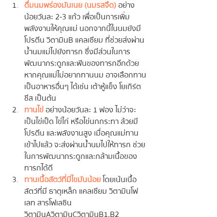
ดื่มนมพร่องมันเนย (นมรสจืด)
 อย่าง
น้อยวันละ 2-3 แก้ว เพื่อเป็นการเพิ่ม
พลังงานให้คุณแม่ นอกจากนี้ในนมยังมี
โปรตีน วิตามินB แคลเซียม ที่ช่วยส่งผ่าน
น้ำนมแม่ไปยังทารก ซึ่งมีส่วนในการ
พัฒนากระดูกและฟันของทารกอีกด้วย 
หากคุณแม่ไม่อยากทานนม อาจเลือกทาน
เป็นอาหารอื่นๆ ได้เช่น เต้าหู้แข็ง โยเกิร์ต 
ชีส เป็นต้น
ทานไข่
 อย่างน้อยวันละ 1 ฟอง ไม่ว่าจะ
เป็นไข่เป็ด ไข่ไก่ หรือไข่นกกระทา ล้วยมี
โปรตีน และพลังงานสูง เมื่อคุณแม่ทาน
เข้าไปแล้ว จะส่งผ่านน้ำนมไปให้ทารก ช่วย
ในการพัฒนากระดูกและกล้ามเนื้อของ
ทารกได้ดี
ทานเนื้อสัตว์ที่มีไขมันน้อย
 โดยเน้นเนื้อ
สัตว์ที่มี ธาตุเหล็ก แคลเซียม วิตามินโฟ
เลท สารโฟเลซิน 
วิตามินA วิตามินC วิตามินB1,B2 