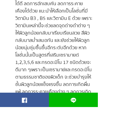
ได้ดี ลดการอักเสบคัน ลดการระคาย
เคืองได้ด้วย แนะนำให้เลือกเป็นโลชั่นที่มี
วิตามิน B3 , B5 และวิตามิน E ด้วย เพราะ
วิตามินเหล่านี้จะช่วยลดจุดด่างดำต่าง ๆ 
ให้ผิวลูกน้อยกลับมาเรียบเรียนสวย สีผิว
กลับมาสม่ำเสมอกัน และยังช่วยให้ผิวลูก
น้อยนุ่มชุ่มชื้นขึ้นอีกระดับอีกด้วย หาก
โลชั่นนั้นเป็นสูตรที่เสริมเซรามายด์ 
1,2,3,5,6 และกรดอะมิโน 17 ชนิดด้วยจะ
ดีมาก ๆเพราะเป็นเซรามาย์และกรดอะมิโน
ตามธรรมชาติของผิวเด็ก จะช่วยบำรุงให้
ชั้นผิวลูกน้อยแข็งแรงขึ้น ลดการเกิดผื่น
แพ้ ลดการระคายเคืองต่าง ๆ ลดการเกิด
ซ้ำได้เป็นอย่างดีทีเดียว แนะนำให้ทาเป็น
ประจำหลังอาบน้ำ และทาซ้ำบริเวณที่มีผื่น
แพ้ หรือแผล รอยดำ ในระหว่างวันด้วย 
เพื่อให้ผื่นหาย รอยจางได้ดียิ่งขึ้น
หากลูกน้อยเริ่มมีผื่นแพ้ หรือแผล มีรอยดำแล้ว 
แนะนำให้คุณพ่อคุณแม่คอยสังเกตว่าลูกน้อย