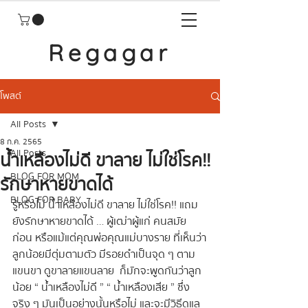
Regagar
โพสต์
All Posts
8 ก.ค. 2565
All Posts
น้ำเหลืองไม่ดี ขาลาย ไม่ใช่โรค!!
BLOG FOR MOM
รักษาหายขาดได้
BLOG FOR BABY
รู้หรือไม่ น้ำเหลืองไม่ดี ขาลาย ไม่ใช่โรค!! แถม
ยังรักษาหายขาดได้ … ผู้เฒ่าผู้แก่ คนสมัย
ก่อน หรือแม้แต่คุณพ่อคุณแม่บางราย ที่เห็นว่า
ลูกน้อยมีตุ่มตามตัว มีรอยดำเป็นจุด ๆ ตาม
แขนขา ดูขาลายแขนลาย  ก็มักจะพูดกันว่าลูก
น้อย “ น้ำเหลืองไม่ดี ” “ น้ำเหลืองเสีย ” ซึ่ง
จริง ๆ มันเป็นอย่างนั้นหรือไม่ และจะมีวิธีดูแล