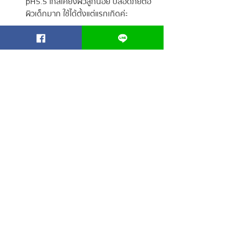
pH5.5 ใกล้เคียงผิวลูกน้อย ปลอดภัยต่อ
ผิวเด็กมาก ใช้ได้ตั้งแต่แรกเกิดค่ะ
การบำรุงผิวลูกให้ได้รับความชุ่มชื้นอยู่เสมอ
เป็นสิ่งสำคัญมากนะคะ ผิวที่ชุ่มชื้นเพียงพอจะ
ช่วยสร้างเกราะป้องกันแบคทีเรียและการติด
เชื้ออื่น ๆ ได้ เริ่มต้นผิวสุขภาพดีของลูกตั้งแต่
วันนี้ เริ่มด้วยผลิตภัณฑ์ของเรกาก้าร์ดีที่สุดค่ะ
ปัญหาผิวทารก
ทารกแรกเกิด
ผิวแห้งลอก
ผิวเป็นขุย
BLOG FOR BABY
โพสต์ล่าสุด
ดูทั้งหมด