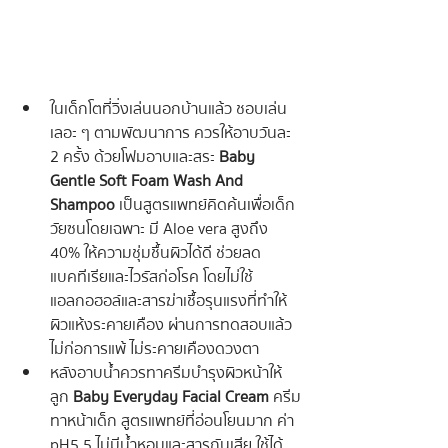
ในเด็กโตที่วิ่งเล่นนอกบ้านแล้ว ชอบเล่น
เลอะ ๆ ตามพัฒนาการ ควรให้อาบวันละ 
2 ครั้ง ด้วยโฟมอาบและสระ 
Baby 
Gentle Soft Foam Wash And 
Shampoo
 เป็นสูตรแพทย์คิดค้นเพื่อเด็ก
วัยซนโดยเฉพาะ มี Aloe vera สูงถึง 
40% ให้ความชุ่มชื้นผิวได้ดี ช่วยลด
แบคทีเรียและไวรัสก่อโรค โดยไม่ใช้
แอลกอฮอล์และสารฆ่าเชื้อรุนแรงที่ทำให้
ผิวแห้งระคายเคือง 
ผ่านการทดสอบแล้ว 
ไม่ก่อการแพ้ ไม่ระคายเคืองดวงตา
หลังอาบน้ำควรทาครีมบำรุงผิวหน้าให้
ลูก 
Baby Everyday Facial Cream
 ครีม
ทาหน้าเด็ก สูตรแพทย์ที่อ่อนโยนมาก ค่า 
pH5.5 ไม่มีน้ำหอมและสารกันเสีย ใช้ได้