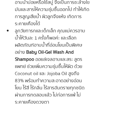
อาบน้ำบ่อยหรือใช้สบู่ จึงเป็นการชะล้างไข
มันและสารให้ความชุ่มชื้นออกไป ทำให้เกิด
การสูญเสียน้ำ ผิวลูกจึงแห้ง เกิดการ
ระคายเคืองได้
ลูกวัยทารกและเด็กเล็ก คุณแม่ควรอาบ
น้ำให้วันละ 1 ครั้งก็พอค่ะ และเลือก
ผลิตภัณฑ์อาบน้ำที่อ่อนโยนเป็นพิเศษ 
อย่าง 
Baby Oil-Gel Wash And 
Shampoo
 ออยล์เจลอาบและสระ สูตร
แพทย์ ช่วยเพิ่มความชุ่มชื้นให้ผิว ด้วย 
Coconut oil และ Jojoba Oil สูงถึง 
83% พร้อมทำความสะอาดอย่างอ่อน
โยน 
ไร้สี ไร้กลิ่น ไร้สารอันตรายทุกชนิด 
ผ่านการทดสอบแล้ว ไม่ก่อการแพ้ ไม่
ระคายเคืองดวงตา