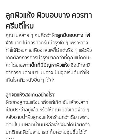
ลูกผิวแห้ง ผิวบอบบาง ควรทา
ครีมดีไหม
คุณแม่หลาย ๆ คนคิดว่าผิว
ลูกมีบอบบาง แพ้
ง่าย
มาก ไม่ควรทาครีมบำรุงใด ๆ เพราะอาจ
ทำให้ผิวระคายเคืองและแพ้ได้ แต่จริง ๆ แล้วผิว
เด็กต้องการการบำรุงมากกว่าที่คุณแม่คิดนะ
คะ โดยเฉพาะ
เด็กที่มีปัญหาผิวแห้ง
 ซึ่งมักจะมี
อาการคันตามมา นั่นอาจเป็นจุดเริ่มต้นทำให้
เกิดโรคผิวหนังอื่น ๆ ได้ค่ะ
ลูกผิวแห้งสังเกตอย่างไร?
ผิวของลูกจะแห้งมาตั้งแต่เกิด จับแล้วจะสาก
เป็นประจำอยู่แล้ว หรือให้คุณแม่สังเกตง่าย ๆ 
หลังอาบน้ำผิวลูกจะแห้งกร้านกว่าเดิม เพราะ
ต่อมไขมันผลิตน้ำมันหล่อเลี้ยงผิวได้น้อยกว่า
ปกติ และผิวไม่สามารถเก็บความชุ่มชื้นไว้ได้