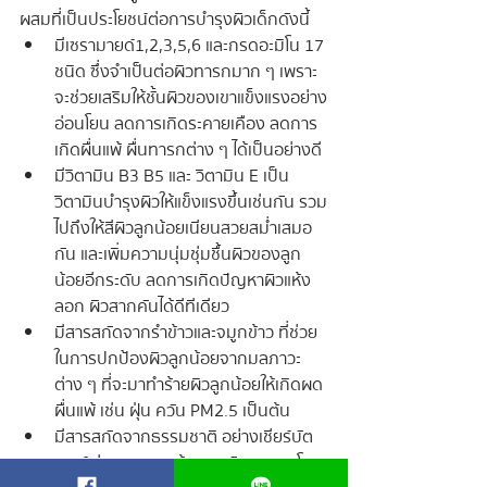
ผสมที่เป็นประโยชน์ต่อการบำรุงผิวเด็กดังนี้
มีเซรามายด์1,2,3,5,6 และกรดอะมิโน 17 
ชนิด ซึ่งจำเป็นต่อผิวทารกมาก ๆ เพราะ
จะช่วยเสริมให้ชั้นผิวของเขาแข็งแรงอย่าง
อ่อนโยน ลดการเกิดระคายเคือง ลดการ
เกิดผื่นแพ้ ผื่นทารกต่าง ๆ ได้เป็นอย่างดี
มีวิตามิน B3 B5 และ วิตามิน E เป็น
วิตามินบำรุงผิวให้แข็งแรงขึ้นเช่นกัน รวม
ไปถึงให้สีผิวลูกน้อยเนียนสวยสม่ำเสมอ
กัน และเพิ่มความนุ่มชุ่มชื้นผิวของลูก
น้อยอีกระดับ ลดการเกิดปัญหาผิวแห้ง
ลอก ผิวสากคันได้ดีทีเดียว
มีสารสกัดจากรำข้าวและจมูกข้าว ที่ช่วย
ในการปกป้องผิวลูกน้อยจากมลภาวะ
ต่าง ๆ ที่จะมาทำร้ายผิวลูกน้อยให้เกิดผด
ผื่นแพ้ เช่น ฝุ่น ควัน PM2.5 เป็นต้น
มีสารสกัดจากธรรมชาติ อย่างเชียร์บัต
เตอร์ ว่านหางจระเข้ สารสกัดดอกคาโม