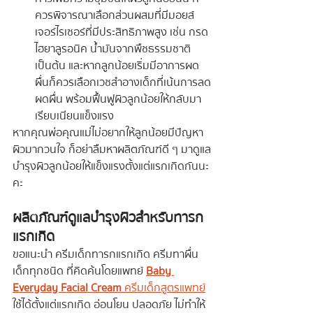
ควรพิจารณาเลือกส่วนผสมที่มีมอยส์
เจอร์ไรเซอร์ที่มีประสิทธิภาพสูง เช่น กรด
ไฮยาลูรอนิค น้ำมันจากพืชธรรมชาติ 
เป็นต้น และหากลูกน้อยเริ่มมีอาการผด
ผื่นก็ควรเลือกเวชสำอางเด็กที่เน้นการลด
ผดผื่น พร้อมฟื้นฟูผิวลูกน้อยให้กลับมา
เรียบเนียนแข็งแรง
หากคุณพ่อคุณแม่ไม่อยากให้ลูกน้อยมีปัญหา
ผิวมากวนใจ ก็อย่าลืมหาผลิตภัณฑ์ดี ๆ มาดูแล
บำรุงผิวลูกน้อยให้แข็งแรงตั้งแต่แรกเกิดกันนะ
คะ
ผลิตภัณฑ์ดูแลบำรุงผิวสำหรับทารก
แรกเกิด
ขอแนะนำ ครีมเด็กทารกแรกเกิด ครีมทาผื่น
เด็กทุกชนิด ที่คิดค้นโดยแพทย์ 
Baby 
Everyday Facial Cream
 ครีมเด็กสูตรแพทย์
ใช้ได้ตั้งแต่แรกเกิด อ่อนโยน ปลอดภัย ไม่ทำให้