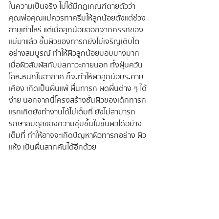
ในความเป็นจริง ไม่ได้มีกฎเกณฑ์ตายตัวว่า 
คุณพ่อคุณแม่ควรทาครีมให้ลูกน้อยตั้งแต่ช่วง
อายุเท่าไหร่ แต่เมื่อลูกน้อยออกจากครรภ์ของ
แม่มาแล้ว ชั้นผิวของทารกยังไม่เจริญเติบโต
อย่างสมบูรณ์ ทำให้ผิวลูกน้อยบอบบางมาก 
เมื่อผิวสัมผัสกับมลภาวะภายนอก ทั้งฝุ่นควัน 
โลหะหนักในอากาศ ก็จะทำให้ผิวลูกน้อยระคาย
เคือง เกิดเป็นผื่นแพ้ ผื่นทารก ผดผื่นต่าง ๆ ได้
ง่าย นอกจากนี้โครงสร้างชั้นผิวของเด็กทารก
แรกเกิดยังทำงานได้ไม่เต็มที่ ยังไม่สามารถ
รักษาสมดุลของความชุ่มชื้นในชั้นผิวได้อย่าง
เต็มที่ ทำให้อาจจะเกิดปัญหาผิวทารกอย่าง ผิว
แห้ง เป็นผื่นสากคันได้อีกด้วย