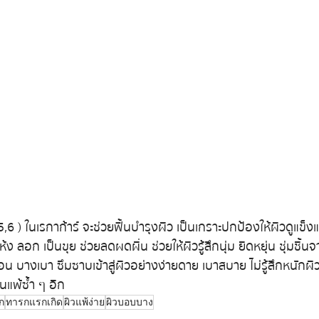
5,6 ) ในเรกาก้าร์ จะช่วยฟื้นบำรุงผิว เป็นเกราะปกป้องให้ผิวดูแข็
 ลอก เป็นขุย ช่วยลดผดผื่น ช่วยให้ผิวรู้สึกนุ่ม ยืดหยุ่น ชุ่มชื้
้อน บางเบา ซึมซาบเข้าสู่ผิวอย่างง่ายดาย เบาสบาย ไม่รู้สึกหนักผิว 
่นแพ้ซ้ำ ๆ อีก
ก
ทารกแรกเกิด
ผิวแพ้ง่าย
ผิวบอบบาง