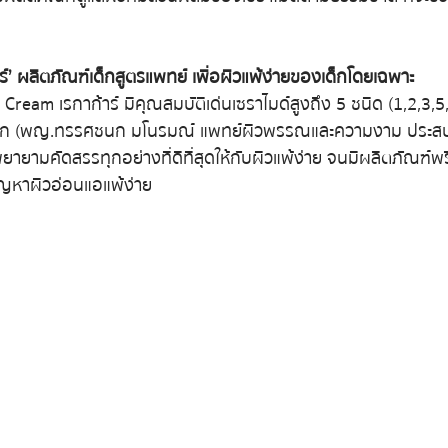
ร์’ ผลิตภัณฑ์เด็กสูตรแพทย์ เพื่อผิวแพ้ง่ายของเด็กโดยเฉพาะ
ream เรกาก้าร์ มีคุณสมบัติเด่นเซราไมด์สูงถึง 5 ชนิด (1,2,3,5
อนก (พญ.ทรรศชนก มโนรมณ์ แพทย์ผิวพรรณและความงาม ประสบ
พยายามคัดสรรทุกอย่างที่ดีที่สุดให้กับผิวแพ้ง่าย จนมีผลิตภัณฑ์พร
ปัญหาผิวอ่อนแอแพ้ง่าย 