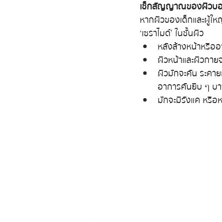
เช็กสัญญาณของผิวบอ
หากผิวของเด็กและผู้ใหญ่
‘เซราไมด์’ ในชั้นผิว
หลังล้างหน้าหรืออ
ผิวหน้าและผิวกายจะ
ผิวมักจะคัน ระคายเ
อาการคันยิบ ๆ บาง
มักจะมีรังแค หรือ