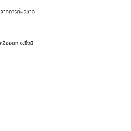
ิดจากการที่ผิวขาด 
งื่อออก จะยิ่งมี