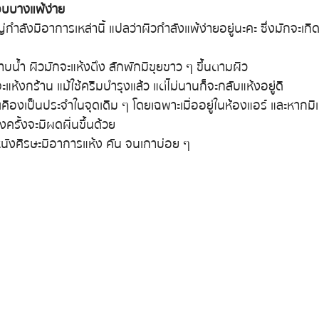
บบางแพ้ง่าย
กำลังมีอาการเหล่านี้ แปลว่าผิวกำลังแพ้ง่ายอยู่นะคะ ซึ่งมักจะเก
าบน้ำ ผิวมักจะแห้งตึง สักพักมีขุยขาว ๆ ขึ้นตามผิว
แห้งกร้าน แม้ใช้ครีมบำรุงแล้ว แต่ไม่นานก็จะกลับแห้งอยู่ดี
คืองเป็นประจำในจุดเดิม ๆ โดยเฉพาะเมื่ออยู่ในห้องแอร์ และหากมีเห
ครั้งจะมีผดผื่นขึ้นด้วย
หนังศีรษะมีอาการแห้ง คัน จนเกาบ่อย ๆ 