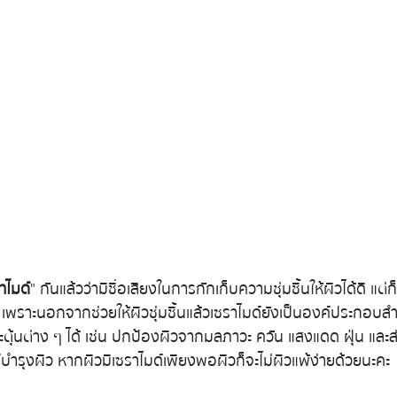
าไมด์
" กันแล้วว่ามีชื่อเสียงในการกักเก็บความชุ่มชื้นให้ผิวได้ดี แต่
 เพราะนอกจากช่วยให้ผิวชุ่มชื้นแล้วเซราไมด์ยังเป็นองค์ประกอบ
ตุ้นต่าง ๆ ได้ เช่น ปกป้องผิวจากมลภาวะ ควัน แสงแดด ฝุ่น แล
ำรุงผิว หากผิวมีเซราไมด์เพียงพอผิวก็จะไม่ผิวแพ้ง่ายด้วยนะคะ 