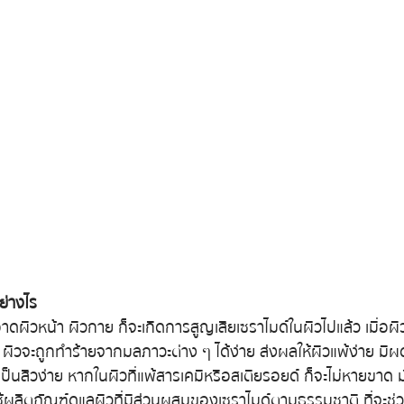
ย่างไร
อาดผิวหน้า ผิวกาย ก็จะเกิดการสูญเสียเซราไมด์ในผิวไปแล้ว เมื่อผ
์ ผิวจะถูกทำร้ายจากมลภาวะต่าง ๆ ได้ง่าย ส่งผลให้ผิวแพ้ง่าย มีผ
เป็นสิวง่าย หากในผิวที่แพ้สารเคมีหรือสเตียรอยด์ ก็จะไม่หายขาด มั
ใช้ผลิตภัณฑ์ดูแลผิวที่มีส่วนผสมของเซราไมด์ตามธรรมชาติ ที่จะช่