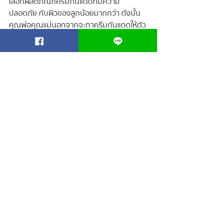
เลือกผลิตภัณฑ์ครีมกันแดดที่มีความ
ปลอดภัย กับผิวของลูกน้อยมากกว่า ดังนั้น
คุณพ่อคุณแม่นอกจากจะทาครีมกันแดดให้ตัว
เองก่อนที่จะออกจากบ้านแล้ว ในกรณีที่ลูก
น้อยของคุณมี อายุมากกว่า 6 เดือนขึ้นไปและ
มีความจำเป็นที่จะต้องออกไปนอกบ้านแล้ว
จำเป็นจะต้องสัมผัสกับแสงแดด อย่างหลีก
เลี่ยงไม่ได้ ก็ควรที่จะใช้ครีมกันแดดเด็กเพื่อ
ดูแลและงานต่าง ๆ สำหรับการป้องกันแสงแดด
ไม่ว่าจะ เป็นร่ม หมวก แว่นกันแดด เพื่อป้องกัน
ผิวของลูกน้อยให้ปลอดภัยจากแสงแดด แต่ถ้า
หากลูกน้อยของคุณอยู่ใน วัยกำลังเรียนรู้และ
อยากที่จะเล่นสนุกกับเพื่อน ๆ กลางแจ้ง ก็ควร
ที่จะทาครีมกันแดดเด็กให้ทุก ๆ 2 ชั่วโมง เพื่อ
ปกป้องผิวของลูกน้อยให้ปลอดภัยจาก
อันตรายของแสงแดดให้ได้มากที่สุด
ปัญหาผิวลูก
กันแดดเด็ก
ผิวเด็ก
BLOG FOR BABY