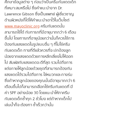
ศึกษาข้อมูลต่าง ๆ ก่อนว่าเป็นครีมกันแดดเด็ก
ที่เหมาะสมหรือไม่ ซึ่งคำแนะนำจาก Dr. 
Lawrence Gibson ซึ่งเป็นแพทย์ ผู้เชี่ยวชาญ
ด้านผิวหนังก็ได้ให้คำแนะนำเอาไว้ในเว็บไซต์ 
www.mayoclinic.org
 ครีมกันแดดนั้น
สามารถใช้ได้ กับทารกที่มีอายุมากกว่า 6 เดือน
ขึ้นไป โดยทารกที่อายุน้อยกว่านั้นก็ควรใช้การ
ป้องกันแสงแดดในรูปแบบอื่น ๆ ที่ไม่ใช่ครีม
กันแดดเด็ก ทางที่ดีแล้วควรที่จะปกป้องลูก
น้อยจากแสงแดดด้วยการหลีกเลี่ยงไม่ให้ออก
ไป สัมผัสกับแสงแดดจะดีที่สุด รวมไปถึงการ
แต่งกายให้ลูกน้อยด้วยชุดที่สามารถป้องกัน
แสงแดดได้รวมไปถึงการ ใส่หมวกและกางร่ม 
ซึ่งถ้าหากลูกน้อยของคุณนั้นมีอายุมากกว่า 6 
เดือนขึ้นไปก็สามารถเลือกใช้ครีมกันแดดที่ มี
ค่า SPF อย่างน้อย 30 โดยแนะนำให้ทาครีม
กันแดดเด็กซ้ำทุก 2 ชั่วโมง แต่ถ้าหากเด็กไป
เล่นน้ำก็จะต้องทา ซ้ำเร็วกว่านั้น