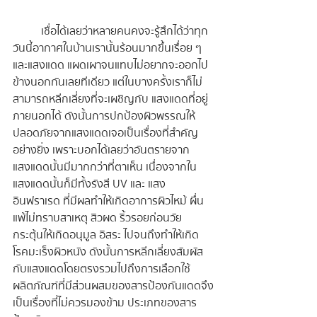
	เชื่อได้เลยว่าหลายคนคงจะรู้สึกได้ว่าทุก
วันนี้อากาศในบ้านเรานั้นร้อนมากขึ้นเรื่อย ๆ 
และแสงแดด แผดเผาจนแทบไม่อยากจะออกไป
ข้างนอกกันเลยทีเดียว แต่ในบางครั้งเราก็ไม่
สามารถหลีกเลี่ยงที่จะเผชิญกับ แสงแดดที่อยู่
ภายนอกได้ ดังนั้นการปกป้องผิวพรรณให้
ปลอดภัยจากแสงแดดเจอเป็นเรื่องที่สำคัญ
อย่างยิ่ง เพราะบอกได้เลยว่าอันตรายจาก
แสงแดดนั้นมีมากกว่าที่ตาเห็น เนื่องจากใน
แสงแดดนั้นก็มีทั้งรังสี UV และ แสง
อินฟราเรด ที่มีผลทำให้เกิดอาการผิวไหม้ ผื่น
แพ้ไม่ทราบสาเหตุ สิวผด ริ้วรอยก่อนวัย 
กระตุ้นให้เกิดอนุมูล อิสระ ไปจนถึงทำให้เกิด
โรคมะเร็งผิวหนัง ดังนั้นการหลีกเลี่ยงสัมผัส
กับแสงแดดโดยตรงรวมไปถึงการเลือกใช้ 
ผลิตภัณฑ์ที่มีส่วนผสมของสารป้องกันแดดจึง
เป็นเรื่องที่ไม่ควรมองข้าม ประเภทของสาร