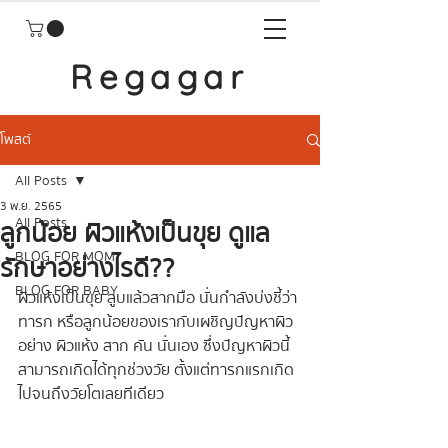
Regagar
โพสต์
All Posts
3 พ.ย. 2565
All Posts
ลูกน้อย ผิวแห้งเป็นขุย ดูแล
BLOG FOR MOM
รักษาอย่างไรดี??
BLOG FOR BABY
ผิวแห้งเป็นขุย ลูบแล้วสากมือ นั่นกำลังบ่งชี้ว่า
ทารก หรือลูกน้อยของเรากับเผชิญปัญหาผิว 
อย่าง ผิวแห้ง สาก คัน นั่นเอง ซึ่งปัญหาผิวนี้
สามารถเกิดได้ทุกช่วงวัย ตั้งแต่ทารกแรกเกิด
ไปจนถึงวัยโตเลยทีเดียว