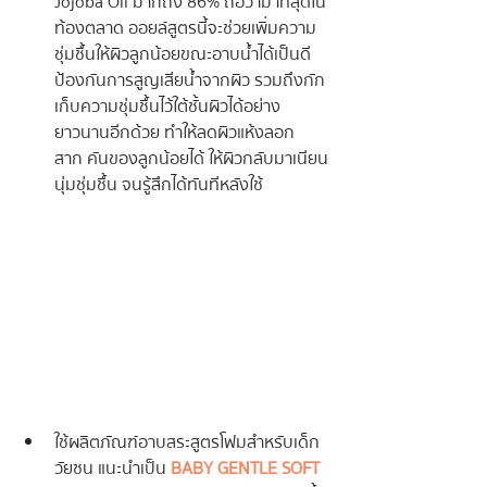
Jojoba Oil มากถึง 86% ถือว่ามาที่สุดใน
ท้องตลาด ออยล์สูตรนี้จะช่วยเพิ่มความ
ชุ่มชื้นให้ผิวลูกน้อยขณะอาบน้ำได้เป็นดี 
ป้องกันการสูญเสียน้ำจากผิว รวมถึงกัก
เก็บความชุ่มชื้นไว้ใต้ชั้นผิวได้อย่าง
ยาวนานอีกด้วย ทำให้ลดผิวแห้งลอก 
สาก คันของลูกน้อยได้ ให้ผิวกลับมาเนียน
นุ่มชุ่มชื้น จนรู้สึกได้ทันทีหลังใช้
ใช้ผลิตภัณฑ์อาบสระสูตรโฟมสำหรับเด็ก
วัยซน แนะนำเป็น 
BABY GENTLE SOFT 