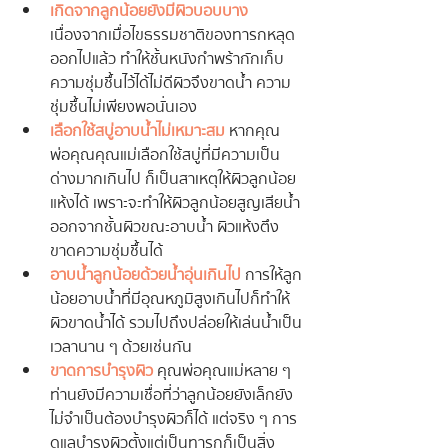
เกิดจากลูกน้อยยังมีผิวบอบบาง
เนื่องจากเมื่อไขธรรมชาติของทารกหลุด
ออกไปแล้ว ทำให้ชั้นหนังกำพร้ากักเก็บ
ความชุ่มชื้นไว้ได้ไม่ดีผิวจึงขาดน้ำ ความ
ชุ่มชื้นไม่เพียงพอนั่นเอง
เลือกใช้สบู่อาบน้ำไม่เหมาะสม
 หากคุณ
พ่อคุณคุณแม่เลือกใช้สบู่ที่มีความเป็น
ด่างมากเกินไป ก็เป็นสาเหตุให้ผิวลูกน้อย
แห้งได้ เพราะจะทำให้ผิวลูกน้อยสูญเสียน้ำ
ออกจากชั้นผิวขณะอาบน้ำ ผิวแห้งตึง 
ขาดความชุ่มชื้นได้
อาบน้ำลูกน้อยด้วยน้ำอุ่นเกินไป
 การให้ลูก
น้อยอาบน้ำที่มีอุณหภูมิสูงเกินไปก็ทำให้
ผิวขาดน้ำได้ รวมไปถึงปล่อยให้เล่นน้ำเป็น
เวลานาน ๆ ด้วยเช่นกัน
ขาดการบำรุงผิว
 คุณพ่อคุณแม่หลาย ๆ 
ท่านยังมีความเชื่อที่ว่าลูกน้อยยังเล็กยัง
ไม่จำเป็นต้องบำรุงผิวก็ได้ แต่จริง ๆ การ
ดูแลบำรุงผิวตั้งแต่เป็นทารกก็เป็นสิ่ง