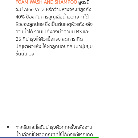
FOAM WASH AND SHAMPOO
 สูตรนี้
จะมี Aloe Vera หรือว่านหางจระเข้สูงถึง 
40% ป้องกันการสูญเสียน้ำออกจากใต้
ผิวของลูกน้อย ซึ่งเป็นต้นเหตุผิวแห้งหลัง
อาบน้ำได้ รวมไปถึงยังมีวิตามิน B3 และ 
B5 ที่บำรุงให้ผิวแข็งแรง ลดการเกิด
ปัญหาผิวแห้ง ให้ผิวลูกน้อยกลับมานุ่มชุ่ม
ชื้นนั่นเอง
ทาครีมและโลชั่นบำรุงผิวทุกครั้งหลังอาบ
น้ำ เลือกใช้ผลิตภัณฑ์ที่ใช้ได้ตั้งแต่แรกเกิด