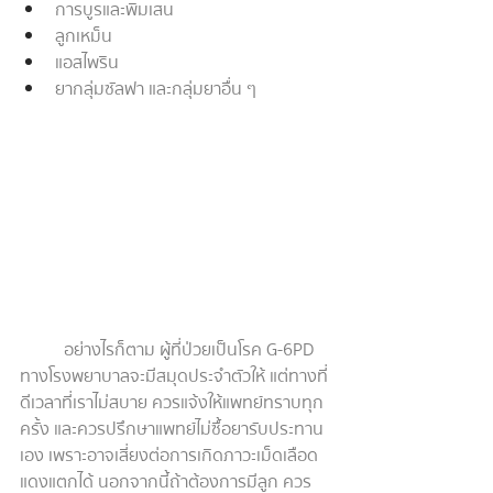
การบูรและพิมเสน
ลูกเหม็น
แอสไพริน
ยากลุ่มซัลฟา และกลุ่มยาอื่น ๆ
อย่างไรก็ตาม ผู้ที่ป่วยเป็นโรค G-6PD 
ทางโรงพยาบาลจะมีสมุดประจำตัวให้ แต่ทางที่
ดีเวลาที่เราไม่สบาย ควรแจ้งให้แพทย์ทราบทุก
ครั้ง และควรปรึกษาแพทย์ไม่ซื้อยารับประทาน
เอง เพราะอาจเสี่ยงต่อการเกิดภาวะเม็ดเลือด
แดงแตกได้ นอกจากนี้ถ้าต้องการมีลูก ควร