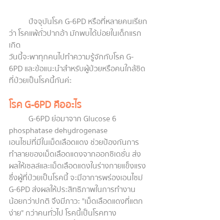
ปัจจุบันโรค G-6PD หรือที่หลายคนเรียก
ว่า โรคแพ้ถั่วปากอ้า มักพบได้บ่อยในเด็กแรก
เกิด
วันนี้จะพาทุกคนไปทำความรู้จักกับโรค G-
6PD และข้อแนะนำสำหรับผู้ป่วยหรือคนใกล้ชิด
ที่ป่วยเป็นโรคนี้กันค่ะ
โรค G-6PD คืออะไร
G-6PD ย่อมาจาก Glucose 6 
phosphatase dehydrogenase
เอนไซม์ที่มีในเม็ดเลือดแดง ช่วยป้องกันการ
ทำลายของเม็ดเลือดแดงจากออกซิเดชั่น ส่ง
ผลให้เซลล์และเม็ดเลือดแดงในร่างกายแข็งแรง 
ซึ่งผู้ที่ป่วยเป็นโรคนี้ จะมีอาการพร่องเอนไซม์ 
G-6PD ส่งผลให้ประสิทธิภาพในการทำงาน
น้อยกว่าปกติ จึงมีภาวะ "เม็ดเลือดแดงที่แตก
ง่าย" กว่าคนทั่วไป โรคนี้เป็นโรคทาง