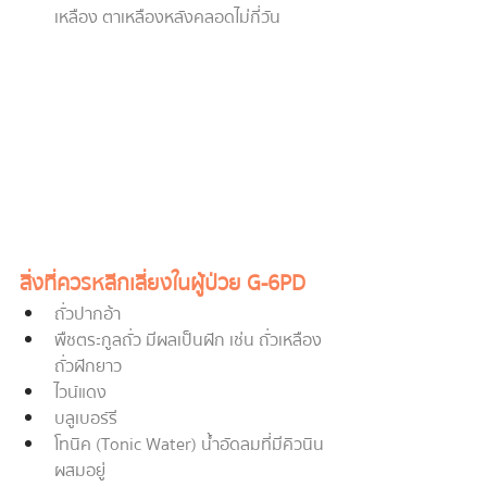
เหลือง ตาเหลืองหลังคลอดไม่กี่วัน
สิ่งที่ควรหลีกเลี่ยงในผู้ป่วย G-6PD
ถั่วปากอ้า
พืชตระกูลถั่ว มีผลเป็นฝัก เช่น ถั่วเหลือง 
ถั่วฝักยาว
ไวน์แดง
บลูเบอร์รี
โทนิค (Tonic Water) น้ำอัดลมที่มีคิวนิน
ผสมอยู่