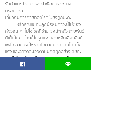
รับคำแนะนำจากแพทย์ เพื่อการวางแผน
ครอบครัว
เกี่ยวกับการถ่ายทอดโรคไปยังลูกนะคะ
	หรือคุณแม่ที่มีลูกน้อยมีภาวะนี้ไม่ต้อง
กังวลนะคะ ไม่ใช่โรคที่ร้ายแรงน่ากลัว สายพันธุ์
ที่เป็นในคนไทยก็ไม่รุนแรง หากหลีกเลี่ยงสิ่งที่
แพ้ได้ สามารถใช้ชีวิตได้ตามปกติ เติบโต แข็ง
แรง และฉลาดสมวัยตามปกติทุกอย่างเลยค่ะ
คุณแม่มือใหม่
ปัญหาผิวทารก
ทารกแรกเกิด
โรคแพ้ถั่วปากอ้า
G-6PD
BLOG FOR BABY
โพสต์ล่าสุด
ดูทั้งหมด