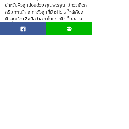
สำหรับผิวลูกน้อยด้วย คุณพ่อคุณแม่ควรเลือก
ครีมทาหน้าและทาตัวลูกที่มี pH5.5 ใกล้เคียง
ผิวลูกน้อย ซึ่งถือว่าอ่อนโยนต่อผิวเด็กอย่าง
สูงสุด ควรทาย้ำบริเวณที่น้องเป็นผดผื่น และ
ทาบำรุงทุกวัน ถึงแม้ว่าผิวหน้าจะหายจากผด
แล้วก็ตาม เพื่อเป็นการบำรุงผิวของน้องให้แข็ง
แรง ไม่กลับมาเกิดผดผื่นซ้ำอีกนั่นเอง
ปัญหาผิวทารก
ทารกแรกเกิด
ปัญหาผิวลูก
ผดผื่นทารก
ผดร้อน
BLOG FOR BABY
โพสต์ล่าสุด
ดูทั้งหมด