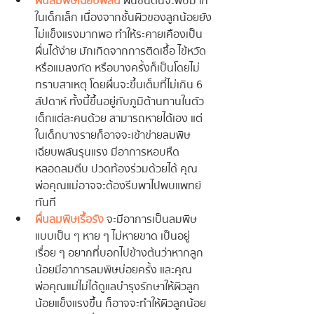
ผื่นลมพิษเฉียบพลัน
 ผื่นชนิดนี้จะพบมาก
ในเด็กเล็ก เนื่องจากชั้นผิวของลูกน้อยยัง
ไม่แข็งแรงมากพอ ทำให้ระคายเคืองเป็น
ผื่นได้ง่าย มักเกิดจากการติดเชื้อ ไข้หวัด 
หรือแมลงกัด หรือบางครั้งก็เป็นโดยไม่
ทราบสาเหตุ โดยผื่นจะขึ้นเต็มที่ไม่เกิน 6 
สัปดาห์ ทั้งนี้ขึ้นอยู่กับภูมิต้านทานในตัว
เด็กแต่ละคนด้วย สามารถหายได้เอง แต่
ในเด็กบางรายก็อาจจะเข้าข่ายลมพิษ
เฉียบพลันรุนแรง มีอาการหอบหืด 
หลอดลมตีบ ปวดท้องร่วมด้วยได้ คุณ
พ่อคุณแม่อาจจะต้องรีบพาไปพบแพทย์
ทันที
ผื่นลมพิษเรื้อรัง
 จะมีอาการเป็นลมพิษ
แบบเป็น ๆ หาย ๆ ไม่หายขาด เป็นอยู่
เรื่อย ๆ อยากที่บอกไปข้างต้นว่าหากลูก
น้อยมีอาการลมพิษบ่อยครั้ง และคุณ
พ่อคุณแม่ไม่ได้ดูแลบำรุงรักษาให้ผิวลูก
น้อยแข็งแรงขึ้น ก็อาจจะทำให้ผิวลูกน้อย