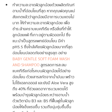
ทำความสะอาดผิวลูกน้อยด้วยผลิตภัณฑ์
อาบน้ำที่อ่อนโยนที่สุด หากคุณพ่อคุณแม่
สังเกตแล้วว่าลูกน้อยมีอาการบวมแดงไม่
มาก ให้ทำความสะอาดผิวลูกน้อย เพื่อ
ชำระล้างคราบแบคทีเรีย หรือสิ่งที่ทำให้
ลูกน้อยแพ้ ที่เกาะอยู่ตามผิวออกไป ซึ่ง
แนะนำเป็นสูตรแพทย์อ่อนโยน มีค่า 
pH5.5 ซึ่งใกล้เคียงผิวลูกน้อยมากที่สุด 
อ่อนโยนปลอดภัยอย่างสูงสุด อย่าง 
BABY GENTLE SOFT FOAM WASH 
AND SHAMPOO
 สูตรลดการสะสม
แบคทีเรียก่อโรคบนผิวลูกน้อยได้อย่าง
อ่อนโยน ด้วยสารสกัดจากน้ำมันมะพร้าว 
ไม่ใช้แอลกอฮอล์ และยังมี Aloe Vera สูง
ถึง 40% ที่ช่วยลดอาการบวมแดงได้ 
พร้อมบำรุงผิวลูกน้อยระหว่างอาบน้ำ
ด้วยวิตามิน B3 และ B5 ที่ฟื้นฟูชั้นผิวลูก
น้อยให้แข็งแรงขึ้น รวมถึงนุ่มชุ่มชื้นขึ้น