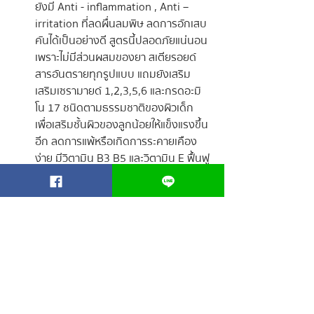
ยังมี Anti - inflammation , Anti – 
irritation ที่ลดผื่นลมพิษ ลดการอักเสบ
คันได้เป็นอย่างดี สูตรนี้ปลอดภัยแน่นอน
เพราะไม่มีส่วนผสมของยา สเตียรอยด์ 
สารอันตรายทุกรูปแบบ แถมยังเสริม 
เสริมเซรามายด์ 1,2,3,5,6 และกรดอะมิ
โน 17 ชนิดตามธรรมชาติของผิวเด็ก 
เพื่อเสริมชั้นผิวของลูกน้อยให้แข็งแรงขึ้น
อีก ลดการแพ้หรือเกิดการระคายเคือง
ง่าย มีวิตามิน B3 B5 และวิตามิน E ฟื้นฟู
ผิวลูกน้อยให้แข็งแรง นุ่มชุ่มชื้น รวมไปถึง
ทำให้ผื่นหายได้แบบไม่ทิ้งรอยดำรอยแดง
ไว้บนผิวลูกน้อยด้วย แนะนำให้ทาบำรุงผิว
ลูกน้อยหลังอาบน้ำทุกครั้งทันที และทาซ้ำ
บริเวณที่ลูกน้อยมีผื่นด้วย เพื่อให้ผื่นหาย 
และผิวลูกน้อยกลับมาเรียบเนียนได้เร็วขึ้น
นั่นเอง
นอกจากจะดูแลทำความสะอาด และบำรุงผิวลูก
น้อยแล้ว คุณพ่อคุณแม่ที่ลูกน้อยมีอาการผื่น