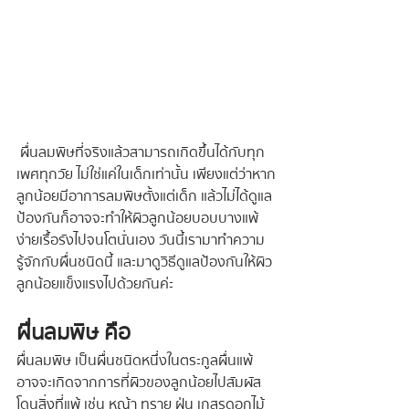
 ผื่นลมพิษที่จริงแล้วสามารถเกิดขึ้นได้กับทุก
เพศทุกวัย ไม่ใช่แค่ในเด็กเท่านั้น เพียงแต่ว่าหาก
ลูกน้อยมีอาการลมพิษตั้งแต่เด็ก แล้วไม่ได้ดูแล
ป้องกันก็อาจจะทำให้ผิวลูกน้อยบอบบางแพ้
ง่ายเรื้อรังไปจนโตนั่นเอง วันนี้เรามาทำความ
รู้จักกับผื่นชนิดนี้ และมาดูวิธีดูแลป้องกันให้ผิว
ลูกน้อยแข็งแรงไปด้วยกันค่ะ
ผื่นลมพิษ คือ
ผื่นลมพิษ เป็นผื่นชนิดหนึ่งในตระกูลผื่นแพ้ 
อาจจะเกิดจากการที่ผิวของลูกน้อยไปสัมผัส
โดนสิ่งที่แพ้ เช่น หญ้า ทราย ฝุ่น เกสรดอกไม้ 