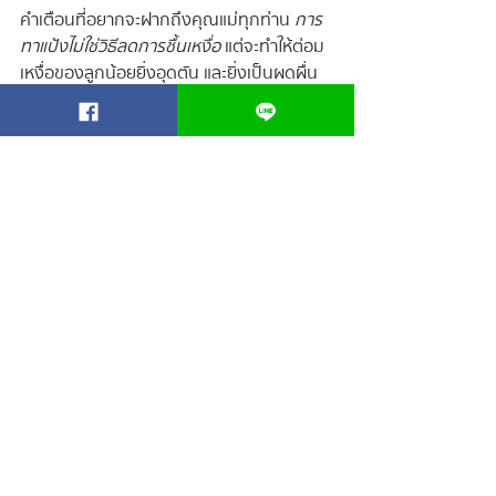
คำเตือนที่อยากจะฝากถึงคุณแม่ทุกท่าน 
การ
ทาแป้งไม่ใช่วิธีลดการชื้นเหงื่อ
 แต่จะทำให้ต่อม
เหงื่อของลูกน้อยยิ่งอุดตัน และยิ่งเป็นผดผื่น
มากขึ้น รวมไปถึงอาจจะอักเสบเห่อแดงมากยิ่ง
ขึ้นอีกด้วย เพราะฉะนั้น 
ห้ามทาแป้งเด็ดขาด!!
เท่านี้ก็สามารถดูแลผิวลูกน้อยให้กลับมาเนียน
สวย ไม่เป็นผดผื่นอะไรได้อีกต่อไป
ปัญหาผิวทารก
ปัญหาผิวลูก
ผดผื่นทารก
ผดร้อน
ผื่นที่หน้าอกหลังพุง
BLOG FOR BABY
โพสต์ล่าสุด
ดูทั้งหมด