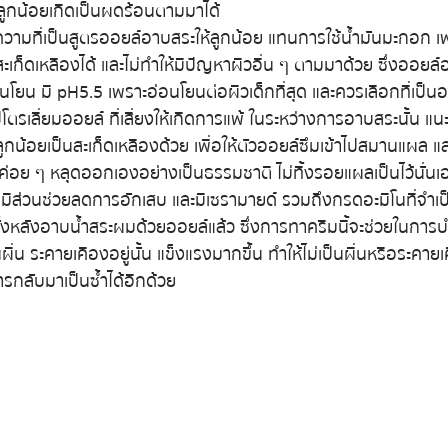
วลูกน้อยเกิดเป็นผดร้อนตามมาได้
ความที่เป็นสูตรออยล์อาบสระให้ลูกน้อย แทนการใช้น้ำมันมะกอก เพ
สะเก็ดเหลืองได้ และไม่ทำให้มีปัญหาผิวอื่น ๆ ตามมาด้วย ซึ่งออยล
่อนโยน มี pH5.5 เพราะอ่อนโยนต่อผิวเด็กที่สุด และควรเลือกที่เป็
โตรเลี่ยมออยล์ ที่เสี่ยงให้เกิดการแพ้ ในระหว่างการอาบสระนั้น แ
ูกน้อยเป็นสะเก็ดเหลืองด้วย เพื่อให้ตัวออยล์ซึมเข้าไปสมานแผล แล
อยค่อย ๆ หลุดออกเองอย่างเป็นธรรมชาติ ไม่ทิ้งรอยแผลเป็นไว้นั่นเ
ที่มีส่วนช่วยลดการอักเสบ และมีเซรามายด์ รวมถึงกรดอะมิโนที่จำเป
้งหลังอาบน้ำสระผมด้วยออยล์แล้ว ซึ่งการทาครีมนี้จะช่วยในการบำร
นผื่น ระคายเคืองอยู่นั้น แข็งแรงมากขึ้น ทำให้ไม่เป็นผื่นหรือระคายเ
รกลับมาเป็นซ้ำได้อีกด้วย