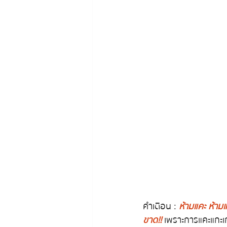
คำเตือน : 
ห้ามแคะ ห้ามแ
ขาด!!
 เพราะการแคะแกะเก