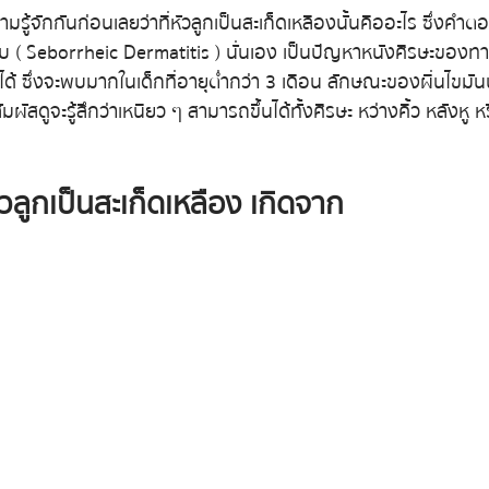
รู้จักกันก่อนเลยว่าที่หัวลูกเป็นสะเก็ดเหลืองนั้นคืออะไร ซึ่งคำตอ
สบ ( Seborrheic Dermatitis ) นั่นเอง เป็นปัญหาหนังศีรษะของทา
่าได้ ซึ่งจะพบมากในเด็กที่อายุต่ำกว่า 3 เดือน ลักษณะของผื่นไขมันน
สัมผัสดูจะรู้สึกว่าเหนียว ๆ สามารถขึ้นได้ทั้งศีรษะ หว่างคิ้ว หลัง
หัวลูกเป็นสะเก็ดเหลือง เกิดจาก