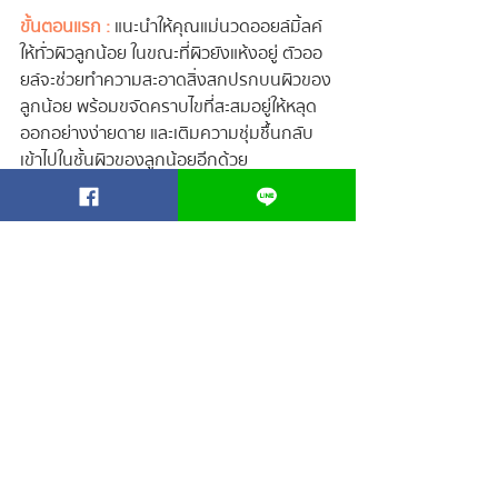
ขั้นตอนแรก :
 แนะนำให้คุณแม่นวดออยล์มิ้ลค์
ให้ทั่วผิวลูกน้อย ในขณะที่ผิวยังแห้งอยู่ ตัวออ
ยล์จะช่วยทำความสะอาดสิ่งสกปรกบนผิวของ
ลูกน้อย พร้อมขจัดคราบไขที่สะสมอยู่ให้หลุด
ออกอย่างง่ายดาย และเติมความชุ่มชื้นกลับ
เข้าไปในชั้นผิวของลูกน้อยอีกด้วย
ขั้นตอนที่ 2 :
 ให้คุณแม่แตะน้ำ หรือชโลมน้ำเล็ก
น้อยลงบนผิวลูก จากนั้นให้นวดต่อเบา ๆ เนื้อ
ออยล์จะเปลี่ยนเป็นน้ำนม พร้อมซึมเข้าไปบำรุง
ผิวและหนังศีรษะของลูกน้อยได้อย่างลงลึก ให้
ผิวนุ่มชุ่มชื้น ชั้นผิวแข็งแรงขึ้นอีกระดับเลย
“ เพราะเรื่องของลูก ไม่ใช่อะไรก็ได้ ”
 อยากดูแล
ผิวลูกน้อยให้แข็งแรง 
ผิวสวยตั้งแต่แรกเกิด
ต้องเลือกใช้ออยล์อาบน้ำทารกแรกเกิด อย่าง 
BABY OIL-MILK STEP1 WASH AND 
SHAMPOO || Regagar เท่านั้น!!