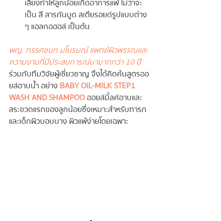
เสี่ยงทำให้ลูกน้อยเกิดอาการแพ้ ไม่ว่าจะ
เป็น สี สารกันบูด สเตียรอยด์รูปแบบต่าง 
ๆ แอลกอฮอล์ เป็นต้น
พญ. ทรรศชนก มโนรมณ์ แพทย์ผิวพรรณและ
ความงามที่มีประสบการณ์มามากกว่า 10 ปี
ร่วมกับทีมวิจัยผู้เชี่ยวชาญ จึงได้คิดค้นสูตรออ
ยล์อาบน้ำ อย่าง 
BABY OIL-MILK STEP1 
WASH AND SHAMPOO
 ออยล์มิ้ลค์อาบและ
สระขวดแรกของลูกน้อยซึ่งเหมาะสำหรับทารก 
และเด็กผิวบอบบาง ผิวแพ้ง่ายโดยเฉพาะ