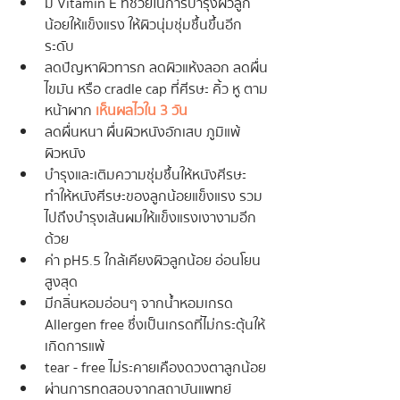
มี Vitamin E ที่ช่วยในการบำรุงผิวลูก
น้อยให้แข็งแรง ให้ผิวนุ่มชุ่มชื้นขึ้นอีก
ระดับ
ลดปัญหาผิวทารก ลดผิวแห้งลอก ลดผื่น
ไขมัน หรือ cradle cap ที่ศีรษะ คิ้ว หู ตาม
หน้าผาก 
เห็นผลไวใน 3 วัน
ลดผื่นหนา ผื่นผิวหนังอักเสบ ภูมิแพ้
ผิวหนัง
บำรุงและเติมความชุ่มชื้นให้หนังศีรษะ 
ทำให้หนังศีรษะของลูกน้อยแข็งแรง รวม
ไปถึงบำรุงเส้นผมให้แข็งแรงเงางามอีก
ด้วย
ค่า pH5.5 ใกล้เคียงผิวลูกน้อย อ่อนโยน
สูงสุด
มีกลิ่นหอมอ่อนๆ จากน้ำหอมเกรด 
Allergen free ซึ่งเป็นเกรดที่ไม่กระตุ้นให้
เกิดการแพ้
tear - free ไม่ระคายเคืองดวงตาลูกน้อย
ผ่านการทดสอบจากสถาบันแพทย์