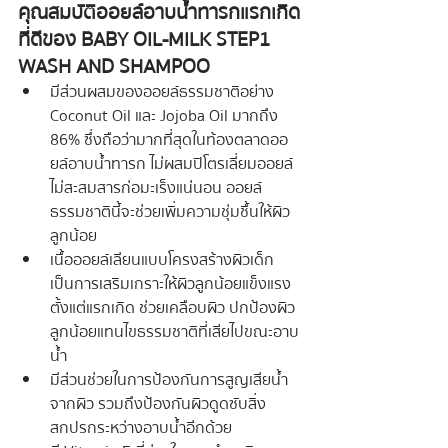
คุณสมบัติออยล์อาบน้ำทารกแรกเกิด
ที่ดีของ BABY OIL-MILK STEP1 
WASH AND SHAMPOO
มีส่วนผสมของออยล์ธรรมชาติอย่าง 
Coconut Oil และ Jojoba Oil มากถึง 
86% ซึ่งถือว่ามากที่สุดในท้องตลาดออ
ยล์อาบน้ำทารก ไม่ผสมปิโตรเลี่ยมออยล์ 
ไม่สะสมสารก่อมะเร็งแน่นอน ออยล์
ธรรมชาตินี้จะช่วยเพิ่มความชุ่มชื้นให้ผิว
ลูกน้อย
เนื้อออยล์เลียนแบบโครงสร้างผิวเด็ก 
เป็นการเสริมเกราะให้ผิวลูกน้อยแข็งแรง
ตั้งแต่แรกเกิด ช่วยเคลือบผิว ปกป้องผิว
ลูกน้อยแทนไขธรรมชาติที่เสียไปขณะอาบ
น้ำ 
มีส่วนช่วยในการป้องกันการสูญเสียน้ำ
จากผิว รวมถึงป้องกันผิวดูดซับสิ่ง
สกปรกระหว่างอาบน้ำอีกด้วย