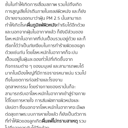
ชั้นในทำให้เกิดการเสื่อมสภาพ รวมไปถึงเกิด
การสูญเสียโปรตีนภายในเซลล์ผิวหนัง และก็ยัง
มีรายงานออกมาว่าฝุ่น PM 2.5 นั้นสามารถ
ทำให้เกิดโรค
ผื่นภูมิแพ้ผิวหนัง
กำเริบได้อีกด้วย 
และนอกจากฝุ่นในอากาศแล้ว ก็ยังมีส่วนของ
โลหะหนักในอากาศที่ปนเปื้อนรวมอยู่ด้วย และก็
เรียกได้ว่าเป็นภัยเงียบในการทำร้ายผิวของลูก
ด้วยเช่นกัน โดยโลหะหนักในอากาศก็จะปน
เปื้อนอยู่ในฝุ่นละอองทั่วไปที่เกิดขึ้นจาก
กิจกรรมต่าง ๆ ของมนุษย์ และสามารถพบได้
มากในเมืองใหญ่ที่มีการจราจรหนาแน่น รวมไป
ถึงในเขตการก่อสร้างและโรงงาน
อุตสาหกรรม โดยร่างกายของเรานั้นก็จะ
สามารถรับเอาโลหะหนักในอากาศเข้าสู่ร่างกาย
ได้โดยการหายใจ การสัมผัสทางผิวหนังและ
นัยน์ตา ซึ่งนอกจากโลหะหนักในอากาศจะมีผล
ต่อสุขภาพระบบการหายใจแล้ว ก็ยังเป็นตัวการ
ที่ทำให้ผิวของลูกเกิด
ผื่นแพ้ไม่ทราบสาเหตุ
 รวม