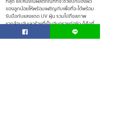
ที่สุด และหนึ่งในผลิตภัณฑ์ที่จะช่วยปกป้องผิว
ของลูกน้อยให้พร้อมเผชิญกับเพื่อที่จะได้พร้อม
รับมือกับแสงแดด UV ฝุ่น รวมไปถึงสภาพ
แวดล้อมอันเลวร้ายที่เป็นอันตรายต่อผิว ก็คือที่
ครีมกันแดดสูตรผิวหน้าและผิวกาย BABY 
EVERYDAY TOTAL SUNSCREEN SPF50 
PA+++ ฮีโร่ที่ช่วยพิทักษ์ผิวของลูกน้อย 
สามารถป้องกันได้ครบทั้งแสงแดด, UV, แสงสี
ฟ้า, ฝุ่น PM2.5, โลหะหนักในอากาศ ด้วยสาร
กันแดดแบบ Physical ล้วนที่อ่อนโยนต่อผิว 
ช่วยเสริมเกราะชั้นยอดให้กับผิวด้วยกรดอะมิ
โน 17 ชนิด ช่วยป้องกันผดผื่นจากสิ่ง
แวดล้อม พร้อมสารเพิ่มความชุ่มชื้นและลดการ
อักเสบช่วยฟื้นฟูผิวทันทีหลังโดนแดดและ
มลภาวะต่าง ๆ ดังนั้นเพื่อคุ้มครองผิวของลูก
น้อยให้ปลอดภัย ก็อย่าลืมใช้ครีมกันแดดสูตร
เฉพาะที่มีความอ่อนโยนสำหรับเด็กกันนะคะ
คุณแม่มือใหม่
ปัญหาผิวทารก
ปัญหาผิวลูก
กันแดดเด็ก
BLOG FOR BABY