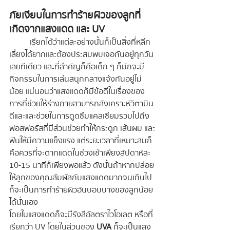
ภัยเงียบในการทำร้ายผิวของลูกที่
เกิดจากแสงแดด และ UV
	เรียกได้ว่าแต่ละอย่างนั้นก็เป็นสิ่งที่หลีก
เลี่ยงได้ยากและต้องประสบพบเจอกันอยู่ทุกวัน
เลยทีเดียว และที่สำคัญก็คือเด็ก ๆ ก็มักจะมี
กิจกรรมในการเล่นสนุกกลางแจ้งกันอยู่ไม่
น้อย แน่นอนว่าแสงแดดก็มีข้อดีในเรื่องของ
การที่ช่วยให้ร่างกายสามารถสังเคราะห์วิตามิน
ดีและและช่วยในการดูดซึมแคลเซียมรวมไปถึง
ฟอสฟอรัสที่มีส่วนช่วยทำให้กระดูก เส้นผม และ
ฟันให้มีความแข็งแรง แต่ระยะเวลาที่เหมาะสมก็
คือควรที่จะตากแดดในช่วงเช้าเพียงสัปดาห์ละ 
10-15 นาทีก็เพียงพอแล้ว ดังนั้นถ้าหากปล่อย
ให้ลูกของคุณสัมผัสกับแสงแดดมากจนเกินไป
ก็จะเป็นการทำร้ายผิวอันบอบบางของลูกน้อย
ได้นั่นเอง
โดยในแสงแดดก็จะมีรังสีอัลตราไวโอเลต หรือที่
เรียกว่า UV โดยในส่วนของ
 UVA
 ก็จะเป็นแสง