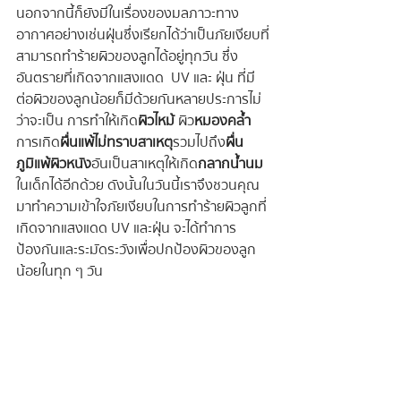
นอกจากนี้ก็ยังมีในเรื่องของมลภาวะทาง
อากาศอย่างเช่นฝุ่นซึ่งเรียกได้ว่าเป็นภัยเงียบที่
สามารถทำร้ายผิวของลูกได้อยู่ทุกวัน ซึ่ง
อันตรายที่เกิดจากแสงแดด  UV และ ฝุ่น ที่มี
ต่อผิวของลูกน้อยก็มีด้วยกันหลายประการไม่
ว่าจะเป็น การทำให้เกิด
ผิวไหม้
 ผิว
หมองคล้ำ
การเกิด
ผื่นแพ้ไม่ทราบสาเหตุ
รวมไปถึง
ผื่น
ภูมิแพ้ผิวหนัง
อันเป็นสาเหตุให้เกิด
กลากน้ำนม
ในเด็กได้อีกด้วย ดังนั้นในวันนี้เราจึงชวนคุณ
มาทำความเข้าใจภัยเงียบในการทำร้ายผิวลูกที่
เกิดจากแสงแดด UV และฝุ่น จะได้ทำการ
ป้องกันและระมัดระวังเพื่อปกป้องผิวของลูก
น้อยในทุก ๆ วัน