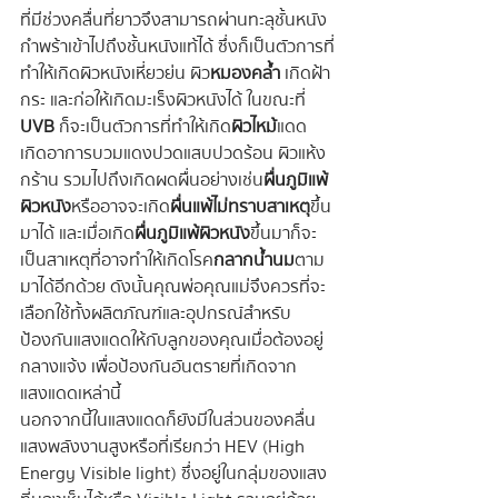
ที่มีช่วงคลื่นที่ยาวจึงสามารถผ่านทะลุชั้นหนัง
กำพร้าเข้าไปถึงชั้นหนังแท้ได้ ซึ่งก็เป็นตัวการที่
ทำให้เกิดผิวหนังเหี่ยวย่น ผิว
หมองคล้ำ
 เกิดฝ้า 
กระ และก่อให้เกิดมะเร็งผิวหนังได้ ในขณะที่ 
UVB
 ก็จะเป็นตัวการที่ทำให้เกิด
ผิวไหม้
แดด 
เกิดอาการบวมแดงปวดแสบปวดร้อน ผิวแห้ง
กร้าน รวมไปถึงเกิดผดผื่นอย่างเช่น
ผื่นภูมิแพ้
ผิวหนัง
หรืออาจจะเกิด
ผื่นแพ้ไม่ทราบสาเหตุ
ขึ้น
มาได้ และเมื่อเกิด
ผื่นภูมิแพ้ผิวหนัง
ขึ้นมาก็จะ
เป็นสาเหตุที่อาจทำให้เกิดโรค
กลากน้ำนม
ตาม
มาได้อีกด้วย ดังนั้นคุณพ่อคุณแม่จึงควรที่จะ
เลือกใช้ทั้งผลิตภัณฑ์และอุปกรณ์สำหรับ
ป้องกันแสงแดดให้กับลูกของคุณเมื่อต้องอยู่
กลางแจ้ง เพื่อป้องกันอันตรายที่เกิดจาก
แสงแดดเหล่านี้ 
นอกจากนี้ในแสงแดดก็ยังมีในส่วนของคลื่น
แสงพลังงานสูงหรือที่เรียกว่า HEV (High 
Energy Visible light) ซึ่งอยู่ในกลุ่มของแสง