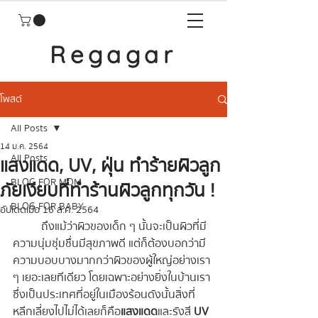
Regagar
โพสต์
All Posts
14 ม.ค. 2564
All Posts
แสงแดด, UV, ฝุ่น ทำร้ายผิวลูก
BLOG FOR MOM
ภัยเงียบที่ทำร้านผิวลูกทุกวัน !
BLOG FOR BABY
อัปเดตเมื่อ
16 ส.ค. 2564
	ถึงแม้ว่าผิวของเด็ก ๆ นั้นจะเป็นผิวที่มี
ความนุ่มชุ่มชื่นมีสุขภาพดี แต่ก็ต้องบอกว่ามี
ความบอบบางมากกว่าผิวของผู้ใหญ่อย่างเรา 
ๆ เยอะเลยทีเดียว โดยเฉพาะอย่างยิ่งในบ้านเรา
ซึ่งเป็นประเทศที่อยู่ในเมืองร้อนดังนั้นสิ่งที่
หลีกเลี่ยงไปไม่ได้เลยก็คือ
แสงแดด
และรังสี 
UV