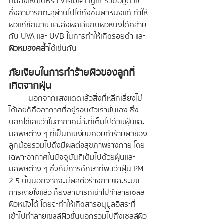
ที่มองเห็นได้หรือ Visible Light รวมอยู่ด้วย 
ซึ่งสามารถทะลุผ่านไปได้ถึงชั้นผิวหนังแท้ ทำให้
ผิวแก่ก่อนวัย และส่งผลเสียกับผิวหนังได้คล้าย
กับ UVA และ UVB ในการทำให้เกิดรอยดำ และ
ผิวหมองคล้ำ
ได้เช่นกัน
ภัยเงียบในการทำร้ายผิวของลูกที่
เกิดจากฝุ่น
	นอกจากแสงแดดแล้วสิ่งที่หลีกเลี่ยงไม่
ได้เลยก็คืออากาศที่อยู่รอบตัวเรานั่นเอง ซึ่ง
บอกได้เลยว่าในอากาศนี่ล่ะที่เต็มไปด้วยฝุ่นและ
มลพิษต่าง ๆ ที่เป็นภัยเงียบคอยทำร้ายผิวของ
ลูกน้อยรวมไปถึงมีผลต่อสุขภาพร่างกาย โดย
เฉพาะอากาศในปัจจุบันที่เต็มไปด้วยฝุ่นและ
มลพิษต่าง ๆ ซึ่งก็มีการศึกษาที่พบว่าฝุ่น PM 
2.5 นั้นนอกจากจะมีผลต่อร่างกายและระบบ
การหายใจแล้ว ก็ยังสามารถเข้าไปทำลายเซลล์
ผิวหนังได้ โดยจะทำให้เกิดสารอนุมูลอิสระที่
เข้าไปทำลายเซลล์ผิวชั้นนอกรวมไปถึงเซลล์ผิว