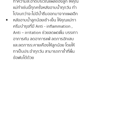
ทำความสะอาดบริเวณแผลของลูก ให้คุณ
แม่ทำเช่นนี้ทุกครั้งหลังอาบน้ำทุกวัน ทำ
ไปจนกว่าจะไม่มีน้ำซึมออกมาจากแผลอีก
หลังอาบน้ำลูกน้อยเช้า-เย็น ให้คุณแม่ทา
ครีมบำรุงที่มี Anti - inflammation , 
Anti – irritation ช่วยลดผดผื่น บรรเทา
อาการคัน ลดอาการแพ้ ลดการอักเสบ 
และลดการระคายเคืองให้ลูกน้อย โดยให้
ทาเป็นประจำทุกวัน สามารถทาซ้ำที่ผื่น
ข้อพับได้ด้วย