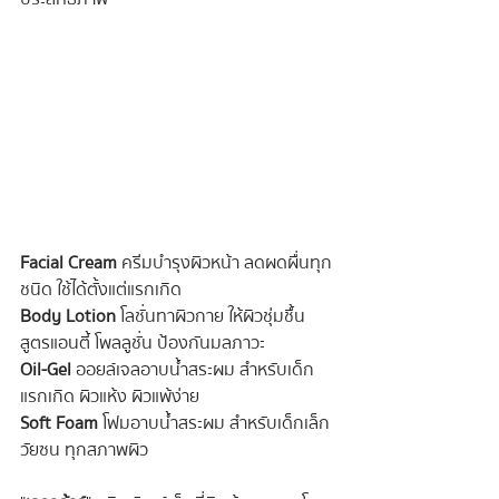
Facial Cream
 ครีมบำรุงผิวหน้า ลดผดผื่นทุก
ชนิด ใช้ได้ตั้งแต่แรกเกิด
Body Lotion
 โลชั่นทาผิวกาย ให้ผิวชุ่มชื้น 
สูตรแอนตี้ โพลลูชั่น ป้องกันมลภาวะ
Oil-Gel
 ออยล์เจลอาบน้ำสระผม สำหรับเด็ก
แรกเกิด ผิวแห้ง ผิวแพ้ง่าย
Soft Foam 
โฟมอาบน้ำสระผม สำหรับเด็กเล็ก 
วัยซน ทุกสภาพผิว