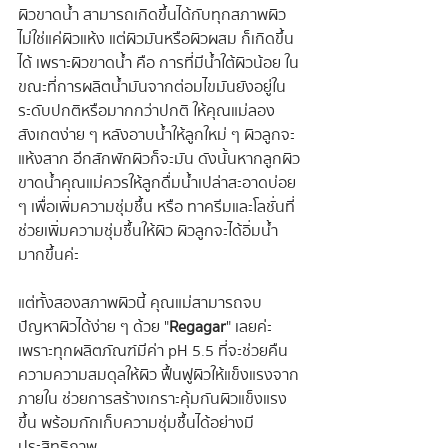
ผิวขาดน้ำ สามารถเกิดขึ้นได้กับทุกสภาพผิว 
ไม่ใช่แค่ผิวแห้ง แต่ผิวมันหรือผิวผสม ก็เกิดขึ้น
ได้ เพราะผิวขาดน้ำ คือ การที่มีน้ำใต้ผิวน้อย ใน
ขณะที่การผลิตน้ำมันจากต่อมไขมันยังอยู่ใน
ระดับปกติหรือมากกว่าปกติ ให้คุณแม่ลอง
สังเกตง่าย ๆ หลังอาบน้ำให้ลูกใหม่ ๆ ผิวลูกจะ
แห้งสาก อีกสักพักผิวก็จะมัน ดังนั้นหากลูกผิว
ขาดน้ำคุณแม่ควรให้ลูกดื่มน้ำเปล่าสะอาดบ่อย 
ๆ เพื่อเพิ่มความชุ่มชื้น หรือ ทาครีมและโลชั่นที่
ช่วยเพิ่มความชุ่มชื้นให้ผิว ผิวลูกจะได้อิ่มน้ำ
มากขึ้นค่ะ
แต่ทั้งสองสภาพผิวนี้ คุณแม่สามารถจบ
ปัญหาผิวได้ง่าย ๆ ด้วย "
Regagar
" เลยค่ะ 
เพราะทุกผลิตภัณฑ์มีค่า pH 5.5 ที่จะช่วยคืน
ความความสมดุลให้ผิว ฟื้นฟูผิวให้แข็งแรงจาก
ภายใน ช่วยการสร้างเกราะคุ้มกันผิวแข็งแรง
ขึ้น พร้อมกักเก็บความชุ่มชื้นได้อย่างมี
ประสิทธิภาพ