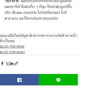
"
เรกาก้าร์
" ผลิตภัณฑ์เด็กที่คิดค้นและดูแลโดย
แพทย์ ที่เข้าใจผิวเด็ก ๆ ที่สุด ใช้แล้วผิวลูกดีขึ้น
จริง เห็นผล ปลอดภัย ไม่มีสเตียรอยด์ ไม่มี
พาราเบน และไร้สารอันตรายทุกชนิด
คุณแม่มือใหม่
ปัญหาผิวทารก
ทารกแรกเกิด
ผิวขาดน้ำ
ผิวเป็นขุย
BLOG FOR MOM
BLOG FOR BABY
โพสต์ล่าสุด
ดูทั้งหมด