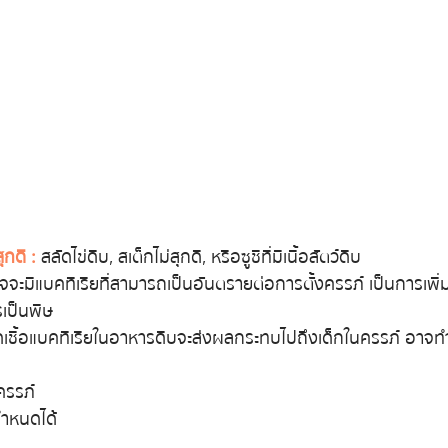
ุกดี :
 สลัดไข่ดิบ, สเต็กไม่สุกดี, หรือซูชิที่มีเนื้อสัตว์ดิบ
เป็นพิษ
เชื้อแบคทีเรียในอาหารดิบจะส่งผลกระทบไปถึงเด็กในครรภ์ อาจทำ
ครรภ์ 
ำหนดได้