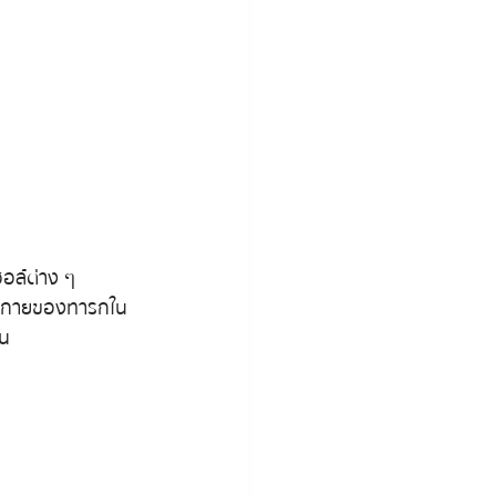
อล์ต่าง ๆ  
ร่างกายของทารกใน
ัน