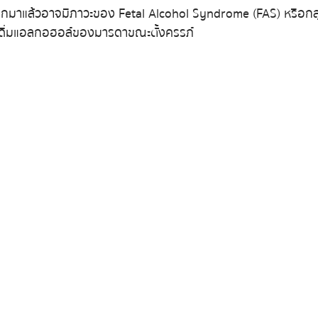
ื่มแอลกอฮอล์ของมารดาขณะตั้งครรภ์