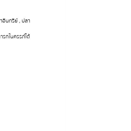
อินทรีย์ , ปลา
รกในครรภ์ได้