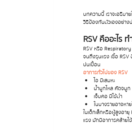
บทความนี้ เราจะอธิบายใ
วิธีป้องกันตัวเองอย่าง
RSV คืออะไร ท
RSV หรือ Respiratory Sy
จนถึงรุนแรง เชื้อ RSV ต
ปนเปื้อน
อาการทั่วไปของ RSV
ไอ มีเสมหะ
น้ำมูกไหล คัดจมูก
เจ็บคอ มีไข้ต่ำ
ในบางรายอาจหายใจ
ในเด็กเล็กหรือผู้สูงอา
แรง มักมีอาการคล้ายไ