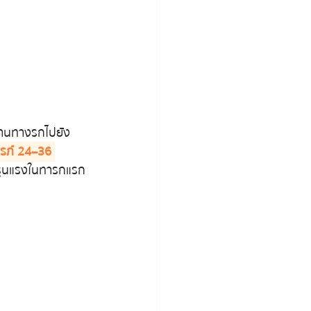
งผ่านทางรกไปยัง
รภ์ 24–36 
ที่รุนแรงในทารกแรก