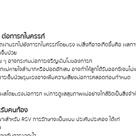
ต่อทารกในครรภ์
รถผ่านรกไปยังทารกในครรภ์โดยตรง แต่สิ่งที่อาจเกิดขึ้นคือ ผลท
เจ็บป่วย
่อย ๆ อาจกระทบต่อการเจริญเติบโตของทารก
ากแม่หายใจลำบากหรือปอดอักเสบ อาจทำให้ลูกได้รับออกซิเจนไม่
การเจ็บป่วยรุนแรงอาจเพิ่มความเสี่ยงต่อการคลอดก่อนกำหนด
ส่งผลโดยตรงต่อทารก แต่การดูแลสุขภาพแม่อย่างใกล้ชิดเป็นสิ่งจำเ
รับคนท้อง
เฉพาะสำหรับ RSV การรักษาจะเป็นแบบ ประคับประคอง ได้แก่
อ
อป้องกันการขาดน้ำ