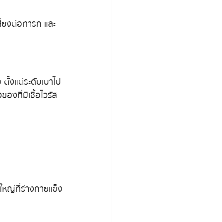
สี่ยงต่อทารก และ
 ตั้งแต่ระดับเบาไป
องที่มีเชื้อไวรัส
หญ่ที่ร่างกายแข็ง