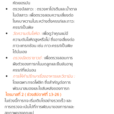
หัดเยอรมัน
ตรวจปัสสาวะ : ตรวจหาโปรตีนและน้ำตาล
ในปัสสาวะ เพื่อตรวจสอบความเสี่ยงต่อ
โรคเบาหวานในระหว่างตั้งครรภ์และภาวะ
ครรภ์เป็นพิษ
วัดความดันโลหิต :
 เพื่อดูว่าคุณแม่มี
ความดันโลหิตสูงหรือไม่ ซึ่งอาจเสี่ยงต่อ
ภาวะแทรกซ้อน เช่น ภาวะครรภ์เป็นพิษ 
ได้นั่นเอง
ตรวจอัลตราซาวด์ :
 เพื่อตรวจสอบการ
ฝังตัวของทารกในมดลูกและยืนยันอายุ
ครรภ์ที่แน่นอน
การให้คำปรึกษาเรื่องอาหารและวิตามิน :
โดยเฉพาะกรดโฟลิก ซึ่งสำคัญต่อการ
พัฒนาสมองและไขสันหลังของทารก
ไตรมาสที่ 2 ( ช่วงสัปดาห์ที่ 13-26 )
ในช่วงนี้ทารกจะเริ่มเติบโตอย่างรวดเร็ว และ
การตรวจจะเน้นไปที่การพัฒนาของทารกและ
สุขภาพของคุณแม่